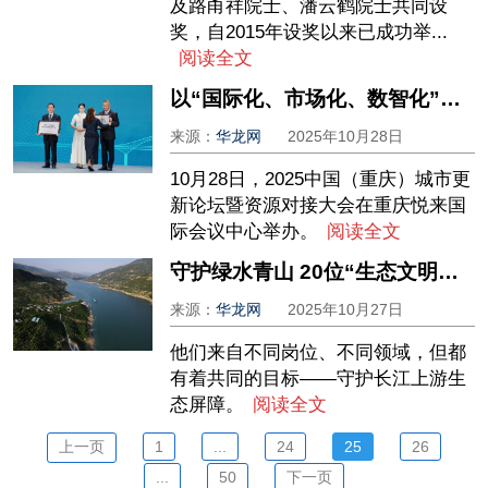
及路甬祥院士、潘云鹤院士共同设
奖，自2015年设奖以来已成功举...
阅读全文
以“国际化、市场化、数智化”三化驱动 重庆市可持续城市更新创新中心成立
来源：
华龙网
2025年10月28日
10月28日，2025中国（重庆）城市更
新论坛暨资源对接大会在重庆悦来国
际会议中心举办。
阅读全文
守护绿水青山 20位“生态文明建设领域最美重庆人”揭晓
来源：
华龙网
2025年10月27日
他们来自不同岗位、不同领域，但都
有着共同的目标——守护长江上游生
态屏障。
阅读全文
上一页
1
...
24
25
26
...
50
下一页