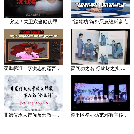
突发！关卫东当庭认罪
“法轮功”海外恶意缠诉盘点
双重标准！李洪志的谎言藏不住了
冒气功之名 行敛财之实 张宏堡义女“小倩”团伙覆灭记
非遗传承人带你反邪教—害人的“全能神”
梁平区举办防范邪教宣传专场文艺演出