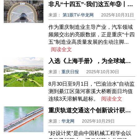
非凡“十四五”·我们这五年⑨丨三大金名片，看重庆制造业“硬核底气”
来源：
第1眼TV-华龙网
2025年10月31日
作为重庆制造业主导产业，汽车领域
频频交出的亮眼数据，正是重庆“十四
五”制造业高质量发展的生动注脚...
阅读全文
入选《上海手册》，为全球城市治水提供“重庆经验”！“巴渝治水” 用AI+守护一江碧水
来源：
重庆日报
2025年10月30日
8月30日至9月1日，“巴渝治水”自动监
测到綦江区蒲河寨溪大桥断面日均值
连续3天溶解氧超标。
阅读全文
重庆轨道交通这个创新设计获中国“好设计”金奖
来源：
华龙网
2025年10月29日
“好设计奖”是由中国机械工程学会以