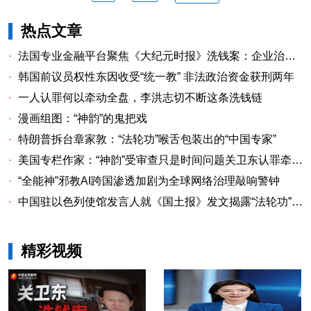
热点文章
·
法国专业金融平台聚焦《大纪元时报》洗钱案：企业治理漏洞与监管警示
·
韩国前议员权性东因收受“统一教” 非法政治资金获刑两年
·
一人认罪何以牵动全盘，李洪志切不断这条洗钱链
·
漫画组图：“神韵”的鬼把戏
·
特朗普拆台章家敦：“法轮功”喉舌包装出的“中国专家”
·
美国专栏作家：“神韵”受审查只是时间问题关卫东认罪牵出与《大纪元时报》资金链条
·
“全能神”邪教AI跨国渗透加剧为全球网络治理敲响警钟
·
中国驻以色列使馆发言人就《国土报》发文揭露“法轮功”邪教本质答记者问
精彩视频