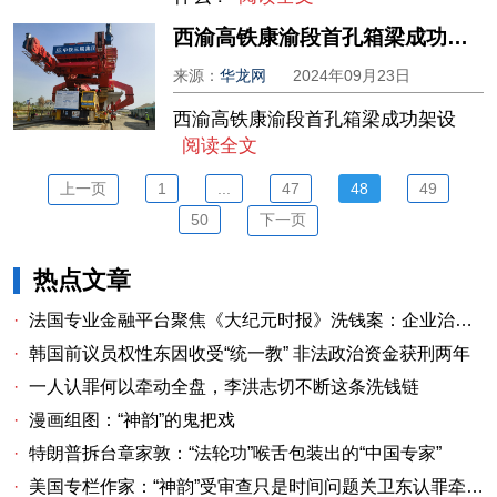
西渝高铁康渝段首孔箱梁成功架设
来源：
华龙网
2024年09月23日
西渝高铁康渝段首孔箱梁成功架设
阅读全文
上一页
1
...
47
48
49
50
下一页
热点文章
·
法国专业金融平台聚焦《大纪元时报》洗钱案：企业治理漏洞与监管警示
·
韩国前议员权性东因收受“统一教” 非法政治资金获刑两年
·
一人认罪何以牵动全盘，李洪志切不断这条洗钱链
·
漫画组图：“神韵”的鬼把戏
·
特朗普拆台章家敦：“法轮功”喉舌包装出的“中国专家”
·
美国专栏作家：“神韵”受审查只是时间问题关卫东认罪牵出与《大纪元时报》资金链条