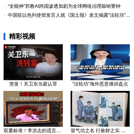
·
“全能神”邪教AI跨国渗透加剧为全球网络治理敲响警钟
·
中国驻以色列使馆发言人就《国土报》发文揭露“法轮功”邪教本质答记者问
精彩视频
突发！关卫东当庭认罪
“法轮功”海外恶意缠诉盘点
双重标准！李洪志的谎言藏不住了
冒气功之名 行敛财之实 张宏堡义女“小倩”团伙覆灭记