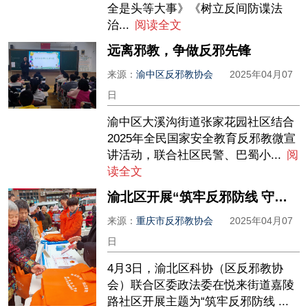
全是头等大事》《树立反间防谍法
治...
阅读全文
远离邪教，争做反邪先锋
来源：
渝中区反邪教协会
2025年04月07
日
渝中区大溪沟街道张家花园社区结合
2025年全民国家安全教育反邪教微宣
讲活动，联合社区民警、巴蜀小...
阅
读全文
渝北区开展“筑牢反邪防线 守护平安家园”反邪教宣传活动
来源：
重庆市反邪教协会
2025年04月07
日
4月3日，渝北区科协（区反邪教协
会）联合区委政法委在悦来街道嘉陵
路社区开展主题为“筑牢反邪防线 ...