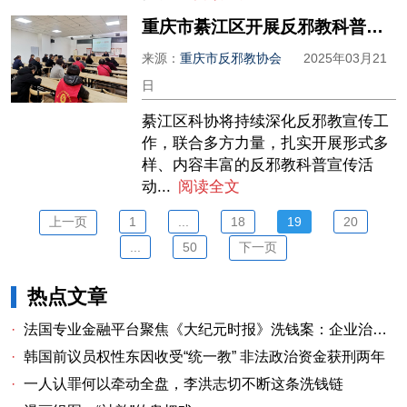
重庆市綦江区开展反邪教科普讲座
来源：
重庆市反邪教协会
2025年03月21
日
綦江区科协将持续深化反邪教宣传工
作，联合多方力量，扎实开展形式多
样、内容丰富的反邪教科普宣传活
动...
阅读全文
上一页
1
...
18
19
20
...
50
下一页
热点文章
·
法国专业金融平台聚焦《大纪元时报》洗钱案：企业治理漏洞与监管警示
·
韩国前议员权性东因收受“统一教” 非法政治资金获刑两年
·
一人认罪何以牵动全盘，李洪志切不断这条洗钱链