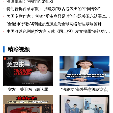
·
漫画组图：“神韵”的鬼把戏
·
特朗普拆台章家敦：“法轮功”喉舌包装出的“中国专家”
·
美国专栏作家：“神韵”受审查只是时间问题关卫东认罪牵出与《大纪元时报》资金链条
·
“全能神”邪教AI跨国渗透加剧为全球网络治理敲响警钟
·
中国驻以色列使馆发言人就《国土报》发文揭露“法轮功”邪教本质答记者问
精彩视频
突发！关卫东当庭认罪
“法轮功”海外恶意缠诉盘点