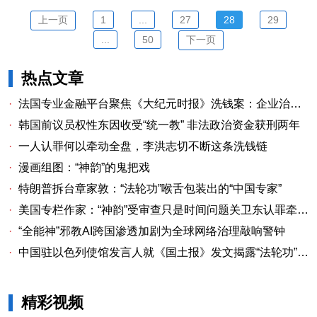
上一页
1
...
27
28
29
...
50
下一页
热点文章
·
法国专业金融平台聚焦《大纪元时报》洗钱案：企业治理漏洞与监管警示
·
韩国前议员权性东因收受“统一教” 非法政治资金获刑两年
·
一人认罪何以牵动全盘，李洪志切不断这条洗钱链
·
漫画组图：“神韵”的鬼把戏
·
特朗普拆台章家敦：“法轮功”喉舌包装出的“中国专家”
·
美国专栏作家：“神韵”受审查只是时间问题关卫东认罪牵出与《大纪元时报》资金链条
·
“全能神”邪教AI跨国渗透加剧为全球网络治理敲响警钟
·
中国驻以色列使馆发言人就《国土报》发文揭露“法轮功”邪教本质答记者问
精彩视频