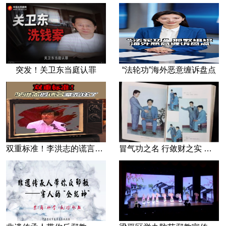
突发！关卫东当庭认罪
“法轮功”海外恶意缠诉盘点
双重标准！李洪志的谎言藏不住了
冒气功之名 行敛财之实 张宏堡义女“小倩”团伙覆灭记