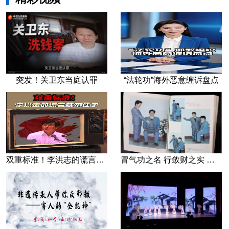
突发！关卫东当庭认罪
“法轮功”海外恶意缠诉盘点
双重标准！李洪志的谎言藏不住了
冒气功之名 行敛财之实 张宏堡义女“小倩”团伙覆灭记