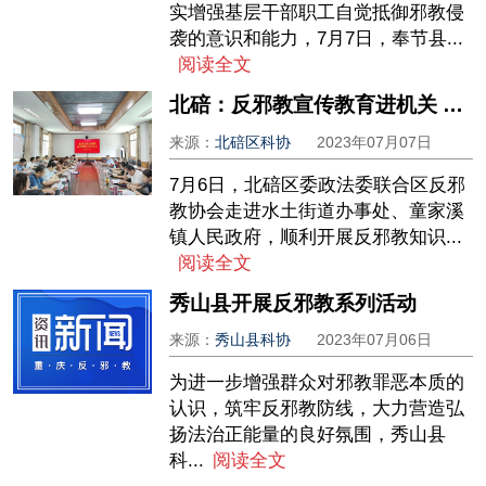
实增强基层干部职工自觉抵御邪教侵
袭的意识和能力，7月7日，奉节县...
阅读全文
北碚：反邪教宣传教育进机关 筑牢基层反邪防线
来源：
北碚区科协
2023年07月07日
7月6日，北碚区委政法委联合区反邪
教协会走进水土街道办事处、童家溪
镇人民政府，顺利开展反邪教知识...
阅读全文
秀山县开展反邪教系列活动
来源：
秀山县科协
2023年07月06日
为进一步增强群众对邪教罪恶本质的
认识，筑牢反邪教防线，大力营造弘
扬法治正能量的良好氛围，秀山县
科...
阅读全文