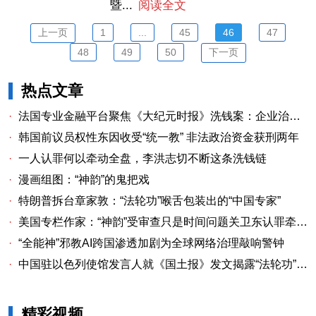
暨...
阅读全文
上一页
1
...
45
46
47
48
49
50
下一页
热点文章
·
法国专业金融平台聚焦《大纪元时报》洗钱案：企业治理漏洞与监管警示
·
韩国前议员权性东因收受“统一教” 非法政治资金获刑两年
·
一人认罪何以牵动全盘，李洪志切不断这条洗钱链
·
漫画组图：“神韵”的鬼把戏
·
特朗普拆台章家敦：“法轮功”喉舌包装出的“中国专家”
·
美国专栏作家：“神韵”受审查只是时间问题关卫东认罪牵出与《大纪元时报》资金链条
·
“全能神”邪教AI跨国渗透加剧为全球网络治理敲响警钟
·
中国驻以色列使馆发言人就《国土报》发文揭露“法轮功”邪教本质答记者问
精彩视频