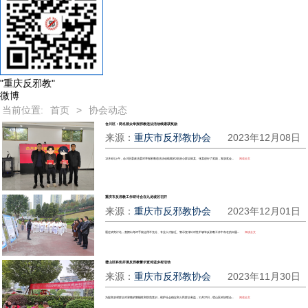
"重庆反邪教"
微博
当前位置:
首页
>
协会动态
合川区：两名群众举报邪教违法活动线索获奖励
来源：
重庆市反邪教协会
2023年12月08日
12月6日上午，合川区委政法委对举报邪教违法活动线索的2名热心群众陈某、张某进行了奖励，发放奖金...
阅读全文
重庆市反邪教工作研讨会在九龙坡区召开
来源：
重庆市反邪教协会
2023年12月01日
通过研究讨论，查摆出考评手段运用不充分、专业人才缺乏、警示宣传针对性不够等反邪教工作中存在的问题...
阅读全文
璧山区科协开展反邪教警示宣传进乡村活动
来源：
重庆市反邪教协会
2023年11月30日
为提高农村群众对邪教的警惕性和防范意识，维护社会稳定和人民群众利益，11月27日，璧山区科协联合...
阅读全文