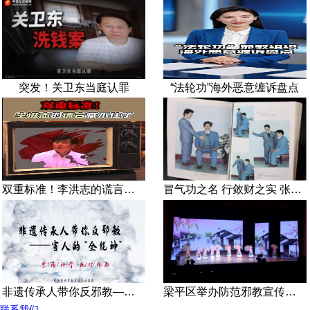
突发！关卫东当庭认罪
“法轮功”海外恶意缠诉盘点
双重标准！李洪志的谎言藏不住了
冒气功之名 行敛财之实 张宏堡义女“小倩”团伙覆灭记
非遗传承人带你反邪教—害人的“全能神”
梁平区举办防范邪教宣传专场文艺演出
联系我们