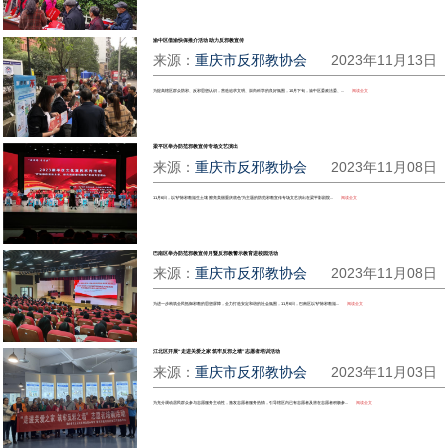
渝中区借渝快保推介活动 助力反邪教宣传
来源：
重庆市反邪教协会
2023年11月13日
为提高辖区群众防邪、反邪思想认识，营造追求文明、崇尚科学的良好氛围，10月下旬，渝中区委政法委、...
阅读全文
梁平区举办防范邪教宣传专场文艺演出
来源：
重庆市反邪教协会
2023年11月08日
11月6日，以“铲除邪教滋生土壤 擦亮美丽重庆底色”为主题的防范邪教宣传专场文艺演出在梁平影剧院...
阅读全文
巴南区举办防范邪教宣传月暨反邪教警示教育进校园活动
来源：
重庆市反邪教协会
2023年11月08日
为进一步构筑全民抵御邪教的思想屏障，全力打造安定和谐的社会氛围，11月6日，巴南区以“铲除邪教滋...
阅读全文
江北区开展“走进关爱之家 筑牢反邪之墙”志愿者培训活动
来源：
重庆市反邪教协会
2023年11月03日
为充分调动居民群众参与志愿服务主动性，激发志愿者服务热情，引导辖区内已有志愿者及潜在志愿者积极参...
阅读全文