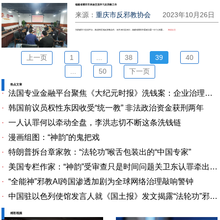
福建省莆田市来渝交流学习反邪教工作
来源：
重庆市反邪教协会
2023年10月26日
为搭建学习交流平台，推进跨区域反邪教合作。10月19日至20日，福建省莆田市委政法委一行7人到重...
阅读全文
上一页
1
...
38
39
40
...
50
下一页
热点文章
·
法国专业金融平台聚焦《大纪元时报》洗钱案：企业治理漏洞与监管警示
·
韩国前议员权性东因收受“统一教” 非法政治资金获刑两年
·
一人认罪何以牵动全盘，李洪志切不断这条洗钱链
·
漫画组图：“神韵”的鬼把戏
·
特朗普拆台章家敦：“法轮功”喉舌包装出的“中国专家”
·
美国专栏作家：“神韵”受审查只是时间问题关卫东认罪牵出与《大纪元时报》资金链条
·
“全能神”邪教AI跨国渗透加剧为全球网络治理敲响警钟
·
中国驻以色列使馆发言人就《国土报》发文揭露“法轮功”邪教本质答记者问
精彩视频