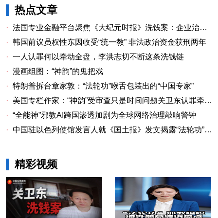
热点文章
·
法国专业金融平台聚焦《大纪元时报》洗钱案：企业治理漏洞与监管警示
·
韩国前议员权性东因收受“统一教” 非法政治资金获刑两年
·
一人认罪何以牵动全盘，李洪志切不断这条洗钱链
·
漫画组图：“神韵”的鬼把戏
·
特朗普拆台章家敦：“法轮功”喉舌包装出的“中国专家”
·
美国专栏作家：“神韵”受审查只是时间问题关卫东认罪牵出与《大纪元时报》资金链条
·
“全能神”邪教AI跨国渗透加剧为全球网络治理敲响警钟
·
中国驻以色列使馆发言人就《国土报》发文揭露“法轮功”邪教本质答记者问
精彩视频