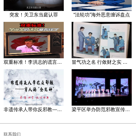
突发！关卫东当庭认罪
“法轮功”海外恶意缠诉盘点
双重标准！李洪志的谎言藏不住了
冒气功之名 行敛财之实 张宏堡义女“小倩”团伙覆灭记
非遗传承人带你反邪教—害人的“全能神”
梁平区举办防范邪教宣传专场文艺演出
联系我们