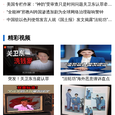
·
美国专栏作家：“神韵”受审查只是时间问题关卫东认罪牵出与《大纪元时报》资金链条
·
“全能神”邪教AI跨国渗透加剧为全球网络治理敲响警钟
·
中国驻以色列使馆发言人就《国土报》发文揭露“法轮功”邪教本质答记者问
精彩视频
突发！关卫东当庭认罪
“法轮功”海外恶意缠诉盘点