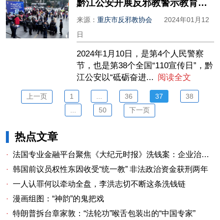
黔江公安开展反邪教警示教育宣传活动
来源：
重庆市反邪教协会
2024年01月12
日
2024年1月10日，是第4个人民警察
节，也是第38个全国“110宣传日”，黔
江公安以“砥砺奋进...
阅读全文
上一页
1
...
36
37
38
...
50
下一页
热点文章
·
法国专业金融平台聚焦《大纪元时报》洗钱案：企业治理漏洞与监管警示
·
韩国前议员权性东因收受“统一教” 非法政治资金获刑两年
·
一人认罪何以牵动全盘，李洪志切不断这条洗钱链
·
漫画组图：“神韵”的鬼把戏
·
特朗普拆台章家敦：“法轮功”喉舌包装出的“中国专家”