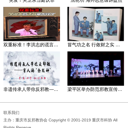
突发！关卫东当庭认罪
“法轮功”海外恶意缠诉盘点
双重标准！李洪志的谎言藏不住了
冒气功之名 行敛财之实 张宏堡义女“小倩”团伙覆灭记
非遗传承人带你反邪教—害人的“全能神”
梁平区举办防范邪教宣传专场文艺演出
联系我们
主办：重庆市反邪教协会
Copyright © 2001-2019 重庆市科协 All
Rights Reserve