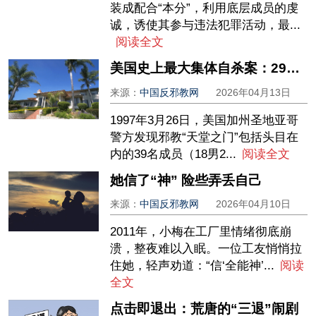
装成配合“本分”，利用底层成员的虔
诚，诱使其参与违法犯罪活动，最...
阅读全文
美国史上最大集体自杀案：29年前“天堂之门”39人殒命，幸存者亲述内幕
来源：
中国反邪教网
2026年04月13日
1997年3月26日，美国加州圣地亚哥
警方发现邪教“天堂之门”包括头目在
内的39名成员（18男2...
阅读全文
她信了“神” 险些弄丢自己
来源：
中国反邪教网
2026年04月10日
2011年，小梅在工厂里情绪彻底崩
溃，整夜难以入眠。一位工友悄悄拉
住她，轻声劝道：“信‘全能神’...
阅读
全文
点击即退出：荒唐的“三退”闹剧