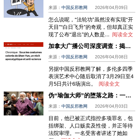
来源：
中国反邪教网
2026年04月09日
怎么说呢，“法轮功”虽然没有实现“开
天目”“白日飞升”的奇观，但却真正实
现了公布“退出”的人数是...
阅读全文
加拿大广播公司深度调查：揭开“神韵”背后的末世论与反科学真相
来源：
中国反邪教网
2026年04月08日
另据中国反邪教网了解，多伦多四季
表演艺术中心随后取消了3月29日至4
月5日共计6场演出。
阅读全文
伪“瑜伽大师”的堕落之路：一个跨国精神控制犯罪网络的覆灭
来源：
中国反邪教网
2026年04月03日
目前，他已被正式指控多项罪名，包
括绑架、人口贩卖及性侵，并正等待
法院审理。一名受害者讲述了她如