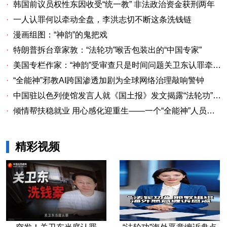
·
韩国前议员权性东因收受“统一教” 非法政治资金获刑两年
·
一人认罪何以牵动全盘，李洪志切不断这条洗钱链
·
漫画组图：“神韵”的鬼把戏
·
特朗普拆台章家敦：“法轮功”喉舌包装出的“中国专家”
·
美国专栏作家：“神韵”受审查只是时间问题关卫东认罪牵出与《大纪元时报》资金链条
·
“全能神”邪教AI跨国渗透加剧为全球网络治理敲响警钟
·
中国驻以色列使馆发言人就《国土报》发文揭露“法轮功”邪教本质答记者问
·
倾情帮扶稳就业 用心感化迎重生——一个“全能神”人员的重生
精彩视频