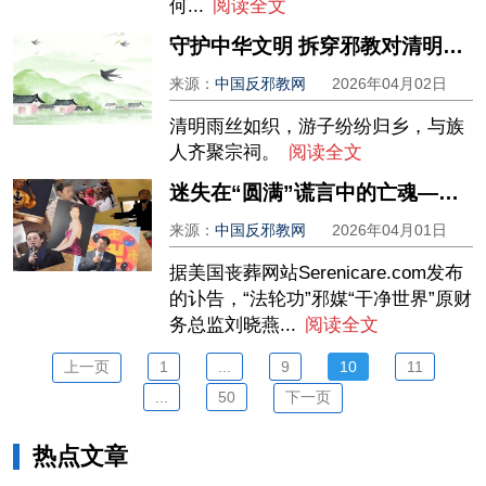
何...
阅读全文
守护中华文明 拆穿邪教对清明文化的亵渎裹挟
来源：
中国反邪教网
2026年04月02日
清明雨丝如织，游子纷纷归乡，与族
人齐聚宗祠。
阅读全文
迷失在“圆满”谎言中的亡魂——揭穿“法轮功”草菅人命的邪教本质
来源：
中国反邪教网
2026年04月01日
据美国丧葬网站Serenicare.com发布
的讣告，“法轮功”邪媒“干净世界”原财
务总监刘晓燕...
阅读全文
上一页
1
...
9
10
11
...
50
下一页
热点文章