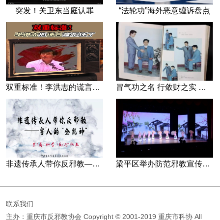
突发！关卫东当庭认罪
“法轮功”海外恶意缠诉盘点
双重标准！李洪志的谎言藏不住了
冒气功之名 行敛财之实 张宏堡义女“小倩”团伙覆灭记
非遗传承人带你反邪教—害人的“全能神”
梁平区举办防范邪教宣传专场文艺演出
联系我们
主办：重庆市反邪教协会
Copyright © 2001-2019 重庆市科协 All