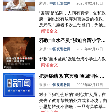
来源：
中国反邪教网
2025年02月18日
“圆满”是陷阱，人间有真情，党和政
府一刻也没有放弃对曹连云的挽救。
反邪教志愿者多次主动登门，为她...
阅读全文
邪教“血水圣灵”强迫台湾小学生入教
来源：
中国反邪教网
2025年02月17日
邪教“血水圣灵”强迫台湾小学生入教
阅读全文
把握症结 攻克冥顽 唤回理性 重见光明 ——帮教“法轮功”痴迷者邵某摆脱精神控制的主要做法
来源：
中国反邪教网
2025年02月17日
对于回归社会后的“法轮功”人员，在
失去了教育帮扶的外力或者环境，由
于思想转变不彻底，一旦有风吹草...