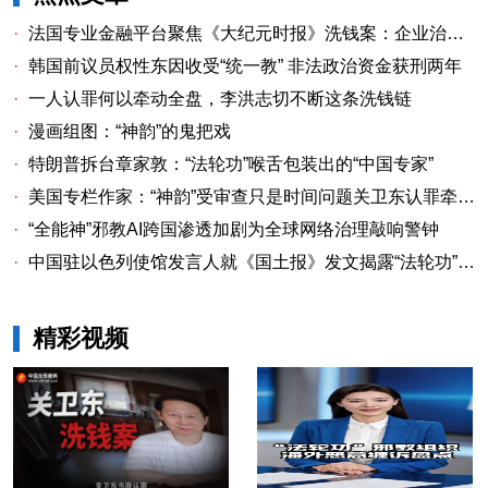
·
法国专业金融平台聚焦《大纪元时报》洗钱案：企业治理漏洞与监管警示
·
韩国前议员权性东因收受“统一教” 非法政治资金获刑两年
·
一人认罪何以牵动全盘，李洪志切不断这条洗钱链
·
漫画组图：“神韵”的鬼把戏
·
特朗普拆台章家敦：“法轮功”喉舌包装出的“中国专家”
·
美国专栏作家：“神韵”受审查只是时间问题关卫东认罪牵出与《大纪元时报》资金链条
·
“全能神”邪教AI跨国渗透加剧为全球网络治理敲响警钟
·
中国驻以色列使馆发言人就《国土报》发文揭露“法轮功”邪教本质答记者问
精彩视频