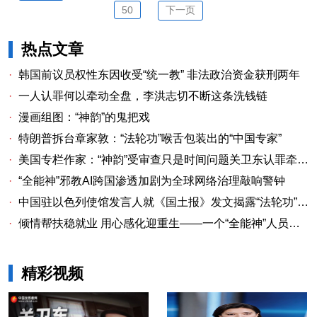
50
下一页
热点文章
·
韩国前议员权性东因收受“统一教” 非法政治资金获刑两年
·
一人认罪何以牵动全盘，李洪志切不断这条洗钱链
·
漫画组图：“神韵”的鬼把戏
·
特朗普拆台章家敦：“法轮功”喉舌包装出的“中国专家”
·
美国专栏作家：“神韵”受审查只是时间问题关卫东认罪牵出与《大纪元时报》资金链条
·
“全能神”邪教AI跨国渗透加剧为全球网络治理敲响警钟
·
中国驻以色列使馆发言人就《国土报》发文揭露“法轮功”邪教本质答记者问
·
倾情帮扶稳就业 用心感化迎重生——一个“全能神”人员的重生
精彩视频