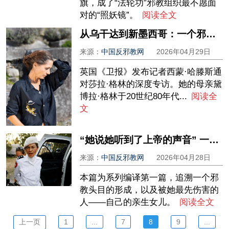
旗，成了“法轮功”邪教组织最不愿面
对的“照妖镜”。
阅读全文
从乌干达到新墨西哥：一个邪教的人口贩卖计划，与一位母亲的绝境重生
来源：
中国反邪教网
2026年04月29日
英国《卫报》发布记者西蒙·哈滕斯通
对莎拉·格林的深度专访。她的母亲黛
博拉·格林于20世纪80年代...
阅读全
文
“她说她听到了上帝的声音” 一个加州邪教的诞生与一个女孩被偷走的童年
来源：
中国反邪教网
2026年04月28日
本篇为系列编译第一篇，追溯一个邪
教头目的形成，以及被她最先伤害的
人——自己的亲生女儿。
阅读全文
上一页
1
...
7
8
9
...