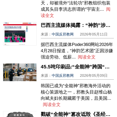
天，却被境外“法轮功”邪教组织包装
成其头目李洪志所谓的“宇宙主...
阅
读全文
巴西主流媒体揭露：“神韵”涉强迫劳动、低薪及控制成员遭美国诉讼
来源：
中国反邪教网
2026年05月11日
据巴西主流媒体Poder360网站2026年
4月28日报道，“神韵艺术团”正因涉嫌
强迫劳动、低薪...
阅读全文
45.5吨印刷品:“全能神”跨国“投毒”的铁证
来源：
中国反邪教网
2026年05月09日
韩国已成为“全能神”邪教海外活动的
核心策源地之一，邪教头目赵维山杨
向斌夫妇长期藏匿于美国，且美国...
阅读全文
戳破“全能神”篡改诋毁《圣经》的荒谬本质