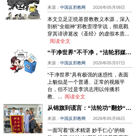
来源：
中国反邪教网
2026年05月08日
本文立足正统基督教教义本源，深入
剖析“全能神”邪教歪理学说，彻底戳
穿其诽谤篡改《圣经》的虚假本质...
阅读全文
“干净世界”不干净，“法轮邪媒”欺世人
来源：
中国反邪教网
2026年05月07日
“干净世界”具有极强的迷惑性，表面
上貌似是一个普通、正常的视频平
台，但不过是李洪志用以传播邪
教、...
阅读全文
从锦旗到谎言：“法轮功”翻炒“活摘”谣言的拙劣闹剧
来源：
中国反邪教网
2026年05月06日
一面写着“医术精湛 妙手仁心”的锦