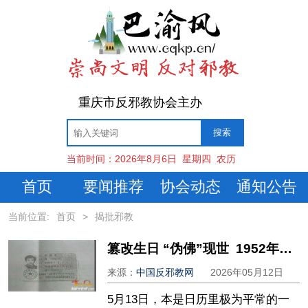
重庆市反邪教协会主办
当前时间：
2026年8月6日
星期四
农历
首页
要闻推荐
协会动态
通知公告
当前位置:
首页
>
揭批邪教
篡改生日 “伪佛”现世 1952年7月7日母亲难产生下李洪志 ——“5˙13”系列专稿“法轮功”造假欺骗恶行累累（一）
来源：
中国反邪教网
2026年05月12日
5月13日，本是日历里极为平常的一