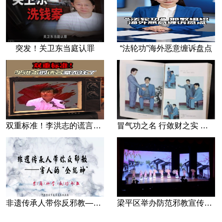
突发！关卫东当庭认罪
“法轮功”海外恶意缠诉盘点
双重标准！李洪志的谎言藏不住了
冒气功之名 行敛财之实 张宏堡义女“小倩”团伙覆灭记
非遗传承人带你反邪教—害人的“全能神”
梁平区举办防范邪教宣传专场文艺演出