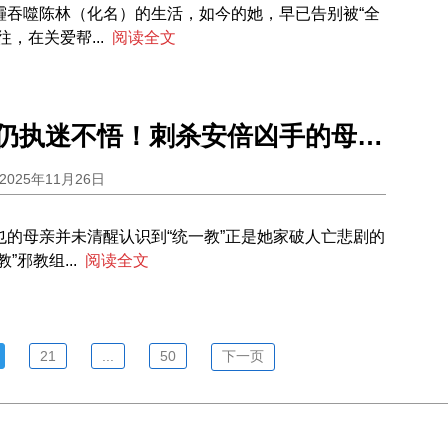
霾吞噬陈林（化名）的生活，如今的她，早已告别被“全
，在关爱帮...
阅读全文
家破人亡却仍执迷不悟！刺杀安倍凶手的母亲为何无法逃离“统一教”？
2025年11月26日
也的母亲并未清醒认识到“统一教”正是她家破人亡悲剧的
”邪教组...
阅读全文
21
...
50
下一页