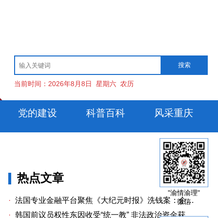
当前时间：
2026年8月8日
星期六
农历
党的建设
科普百科
风采重庆
热点文章
"渝情渝理"
·
法国专业金融平台聚焦《大纪元时报》洗钱案：企业治理漏洞与监管警示
微信
·
韩国前议员权性东因收受“统一教” 非法政治资金获刑两年