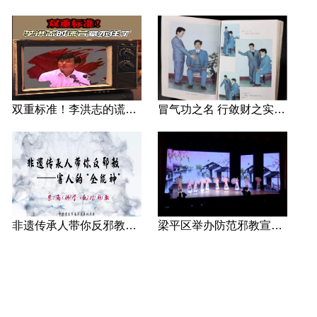
双重标准！李洪志的谎言藏不住了
冒气功之名 行敛财之实 张宏堡义女“小倩”团伙覆灭记
非遗传承人带你反邪教—害人的“全能神”
梁平区举办防范邪教宣传专场文艺演出