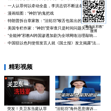
·
一人认罪何以牵动全盘，李洪志切不断这条洗钱链
·
漫画组图：“神韵”的鬼把戏
·
特朗普拆台章家敦：“法轮功”喉舌包装出的“中国专家”
"重庆反邪教"
·
美国专栏作家：“神韵”受审查只是时间问题关卫东认罪牵出与《大纪元时报》资金链条
微博
·
“全能神”邪教AI跨国渗透加剧为全球网络治理敲响警钟
·
中国驻以色列使馆发言人就《国土报》发文揭露“法轮功”邪教本质答记者问
精彩视频
突发！关卫东当庭认罪
“法轮功”海外恶意缠诉盘点