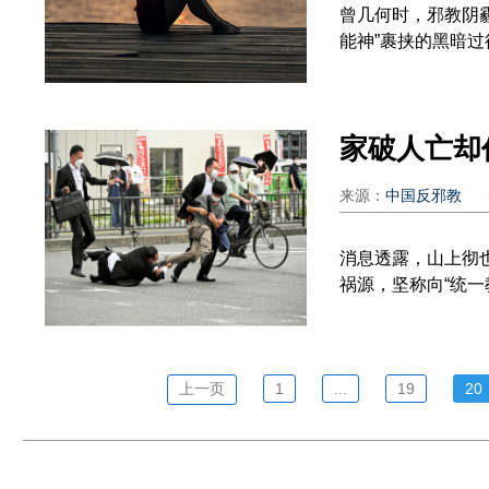
曾几何时，邪教阴
能神”裹挟的黑暗过往
来源：
中国反邪教
消息透露，山上彻
祸源，坚称向“统一教
上一页
1
...
19
20