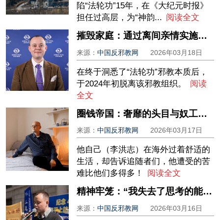
陷“法轮功”15年，在《大纪元时报》
担任过高层，为“神韵...
阅读全文
摧毁家庭：通过离间亲情实施彻底控制——一名英国籍“法轮功”前成员的真实讲述
来源：
中国反邪教网
2026年03月18日
在终于洞悉了“法轮功”邪教本质后，
于2024年初脱离该邪教组织。
阅读
全文
圈钱帝国：奢靡的头目与奴工式成员——一名英国籍“法轮功”前成员的真实讲述
来源：
中国反邪教网
2026年03月17日
他自己（李洪志）在海外过着舒适的
生活，却告诉追随者们，他遭受的苦
难比他们多得多！
阅读全文
精神牢笼：“我失去了思考的能力” ——一名英国籍“法轮功”前成员的真实讲述
来源：
中国反邪教网
2026年03月16日