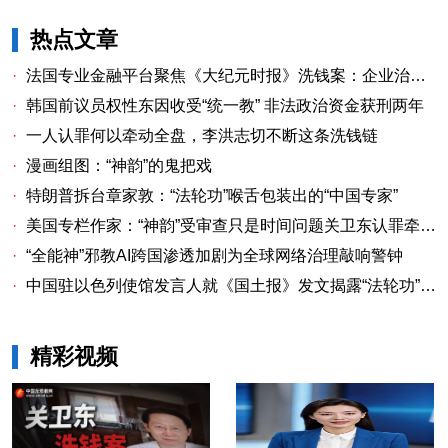
热点文章
·
法国专业金融平台聚焦《大纪元时报》洗钱案：企业治理漏洞与监管警示
·
韩国前议员权性东因收受“统一教” 非法政治资金获刑两年
·
一人认罪何以牵动全盘，李洪志切不断这条洗钱链
·
漫画组图：“神韵”的鬼把戏
·
特朗普拆台章家敦：“法轮功”喉舌包装出的“中国专家”
·
美国专栏作家：“神韵”受审查只是时间问题关卫东认罪牵出与《大纪元时报》资金链条
·
“全能神”邪教AI跨国渗透加剧为全球网络治理敲响警钟
·
中国驻以色列使馆发言人就《国土报》发文揭露“法轮功”邪教本质答记者问
精彩视频