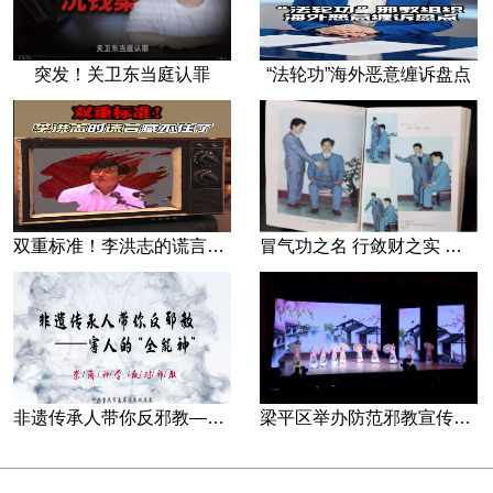
突发！关卫东当庭认罪
“法轮功”海外恶意缠诉盘点
双重标准！李洪志的谎言藏不住了
冒气功之名 行敛财之实 张宏堡义女“小倩”团伙覆灭记
非遗传承人带你反邪教—害人的“全能神”
梁平区举办防范邪教宣传专场文艺演出