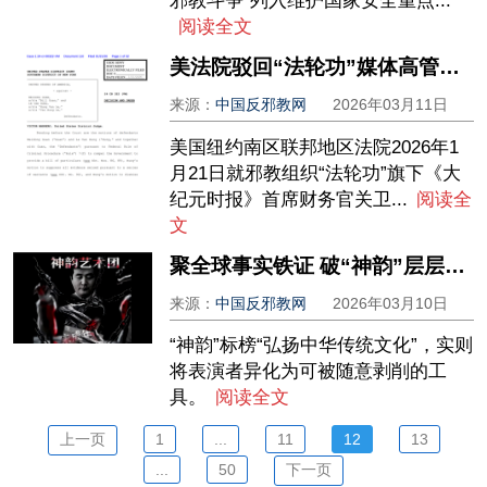
邪教斗争”列入维护国家安全重点...
阅读全文
美法院驳回“法轮功”媒体高管洗钱案拖延审判的企图
来源：
中国反邪教网
2026年03月11日
美国纽约南区联邦地区法院2026年1
月21日就邪教组织“法轮功”旗下《大
纪元时报》首席财务官关卫...
阅读全
文
聚全球事实铁证 破“神韵”层层伪装
来源：
中国反邪教网
2026年03月10日
“神韵”标榜“弘扬中华传统文化”，实则
将表演者异化为可被随意剥削的工
具。
阅读全文
上一页
1
...
11
12
13
...
50
下一页