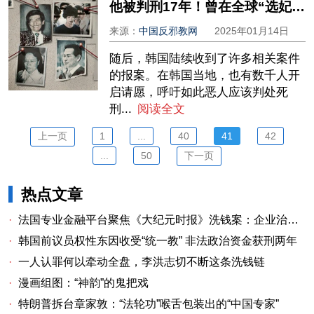
他被判刑17年！曾在全球“选妃”，性侵上千人！中国香港女孩公开受侵害录音
来源：
中国反邪教网
2025年01月14日
随后，韩国陆续收到了许多相关案件
的报案。在韩国当地，也有数千人开
启请愿，呼吁如此恶人应该判处死
刑...
阅读全文
上一页
1
...
40
41
42
...
50
下一页
热点文章
·
法国专业金融平台聚焦《大纪元时报》洗钱案：企业治理漏洞与监管警示
·
韩国前议员权性东因收受“统一教” 非法政治资金获刑两年
·
一人认罪何以牵动全盘，李洪志切不断这条洗钱链
·
漫画组图：“神韵”的鬼把戏
·
特朗普拆台章家敦：“法轮功”喉舌包装出的“中国专家”