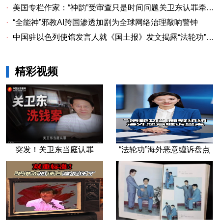
·
美国专栏作家：“神韵”受审查只是时间问题关卫东认罪牵出与《大纪元时报》资金链条
·
“全能神”邪教AI跨国渗透加剧为全球网络治理敲响警钟
·
中国驻以色列使馆发言人就《国土报》发文揭露“法轮功”邪教本质答记者问
精彩视频
突发！关卫东当庭认罪
“法轮功”海外恶意缠诉盘点