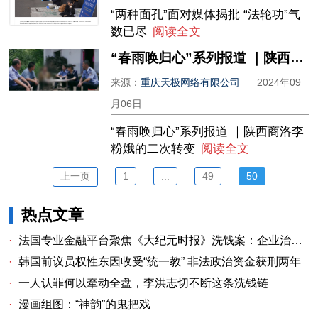
“两种面孔”面对媒体揭批 “法轮功”气
数已尽
阅读全文
“春雨唤归心”系列报道 ｜陕西商洛李粉娥的二次转变
来源：
重庆天极网络有限公司
2024年09
月06日
“春雨唤归心”系列报道 ｜陕西商洛李
粉娥的二次转变
阅读全文
上一页
1
...
49
50
热点文章
·
法国专业金融平台聚焦《大纪元时报》洗钱案：企业治理漏洞与监管警示
·
韩国前议员权性东因收受“统一教” 非法政治资金获刑两年
·
一人认罪何以牵动全盘，李洪志切不断这条洗钱链
·
漫画组图：“神韵”的鬼把戏