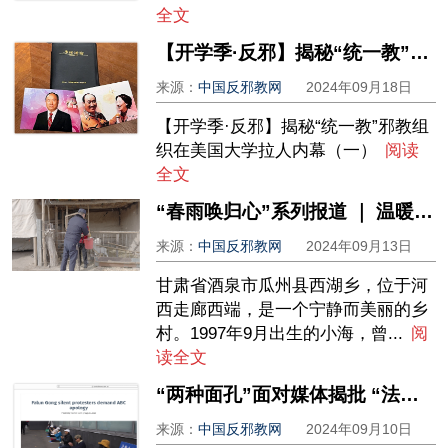
全文
【开学季·反邪】揭秘“统一教”邪教组织在美国大学拉人内幕（一）
来源：
中国反邪教网
2024年09月18日
【开学季·反邪】揭秘“统一教”邪教组
织在美国大学拉人内幕（一）
阅读
全文
“春雨唤归心”系列报道 ｜ 温暖帮扶 重塑迷途青年的人生路
来源：
中国反邪教网
2024年09月13日
甘肃省酒泉市瓜州县西湖乡，位于河
西走廊西端，是一个宁静而美丽的乡
村。1997年9月出生的小海，曾...
阅
读全文
“两种面孔”面对媒体揭批 “法轮功”气数已尽
来源：
中国反邪教网
2024年09月10日