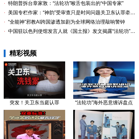
·
特朗普拆台章家敦：“法轮功”喉舌包装出的“中国专家”
·
美国专栏作家：“神韵”受审查只是时间问题关卫东认罪牵出与《大纪元时报》资金链条
·
“全能神”邪教AI跨国渗透加剧为全球网络治理敲响警钟
·
中国驻以色列使馆发言人就《国土报》发文揭露“法轮功”邪教本质答记者问
精彩视频
突发！关卫东当庭认罪
“法轮功”海外恶意缠诉盘点