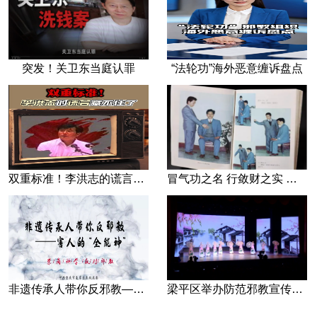
突发！关卫东当庭认罪
“法轮功”海外恶意缠诉盘点
双重标准！李洪志的谎言藏不住了
冒气功之名 行敛财之实 张宏堡义女“小倩”团伙覆灭记
非遗传承人带你反邪教—害人的“全能神”
梁平区举办防范邪教宣传专场文艺演出