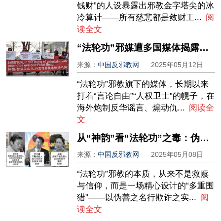
钱财”的人设暴露出邪教金字塔尖的冰
冷算计——所有慈悲都是敛财工...
阅
读全文
“法轮功”邪媒遭多国媒体揭露后的溃败
来源：
中国反邪教网
2025年05月12日
“法轮功”邪教旗下的媒体，长期以来
打着“言论自由”“人权卫士”的幌子，在
海外炮制反华谣言、煽动仇...
阅读全
文
从“神韵”看“法轮功”之毒：伪艺、奴役、剥削与噬财的多重陷阱
来源：
中国反邪教网
2025年05月08日
“法轮功”邪教的本质，从来不是救赎
与信仰，而是一场精心设计的“多重围
猎”——以伪善之名行欺诈之实...
阅
读全文