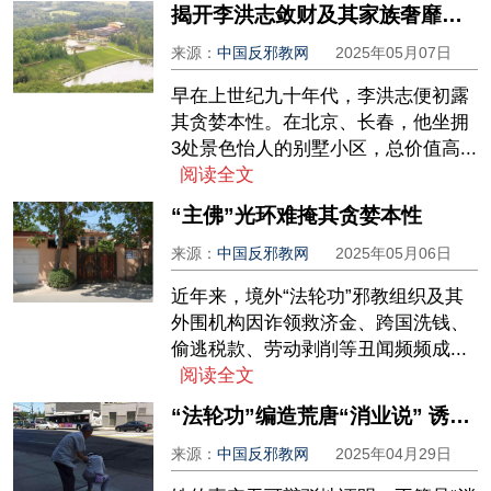
揭开李洪志敛财及其家族奢靡生活的真相
来源：
中国反邪教网
2025年05月07日
早在上世纪九十年代，李洪志便初露
其贪婪本性。在北京、长春，他坐拥
3处景色怡人的别墅小区，总价值高...
阅读全文
“主佛”光环难掩其贪婪本性
来源：
中国反邪教网
2025年05月06日
近年来，境外“法轮功”邪教组织及其
外围机构因诈领救济金、跨国洗钱、
偷逃税款、劳动剥削等丑闻频频成...
阅读全文
“法轮功”编造荒唐“消业说” 诱骗信徒走上不归路
来源：
中国反邪教网
2025年04月29日