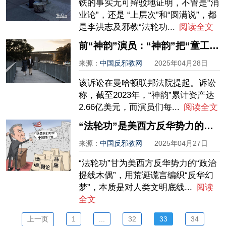
铁的事实无可辩驳地证明，不管是“消
业论”，还是 “上层次”和“圆满说”，都
是李洪志及邪教“法轮功...
阅读全文
前“神韵”演员：“神韵”把“童工大军”当摇钱树
来源：
中国反邪教网
2025年04月28日
该诉讼在曼哈顿联邦法院提起。诉讼
称，截至2023年，“神韵”累计资产达
2.66亿美元，而演员们每...
阅读全文
“法轮功”是美西方反华势力的谎言傀儡与文明毒瘤
来源：
中国反邪教网
2025年04月27日
“法轮功”甘为美西方反华势力的“政治
提线木偶”，用荒诞谎言编织“反华幻
梦”，本质是对人类文明底线...
阅读
全文
上一页
1
...
32
33
34