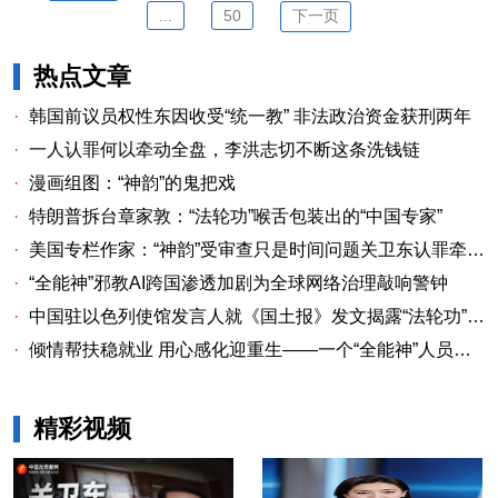
...
50
下一页
热点文章
·
韩国前议员权性东因收受“统一教” 非法政治资金获刑两年
·
一人认罪何以牵动全盘，李洪志切不断这条洗钱链
·
漫画组图：“神韵”的鬼把戏
·
特朗普拆台章家敦：“法轮功”喉舌包装出的“中国专家”
·
美国专栏作家：“神韵”受审查只是时间问题关卫东认罪牵出与《大纪元时报》资金链条
·
“全能神”邪教AI跨国渗透加剧为全球网络治理敲响警钟
·
中国驻以色列使馆发言人就《国土报》发文揭露“法轮功”邪教本质答记者问
·
倾情帮扶稳就业 用心感化迎重生——一个“全能神”人员的重生
精彩视频