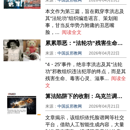
来源：
中国反邪教网
2026年04月23日
本文作为第三篇，旨在戳穿李洪志及
其“法轮功”组织编造谣言、策划闹
事，甘当反华势力附庸的丑恶嘴
脸，...
阅读全文
累累罪恶：“法轮功”残害生命、践踏法治 ——揭穿“法轮功”祸国殃民真实面目（二）
来源：
中国反邪教网
2026年04月22日
“4・25”事件，绝非李洪志及其“法轮
功”邪教组织违法犯罪的终点，而是其
残害生命、毒害心灵、滋事...
阅读全
文
算法陷阱下的收割：乌克兰调查揭“全能神”邪教渗透黑幕
来源：
中国反邪教网
2026年04月21日
文章揭示，该组织依托脸谱网等社交
平台，借助人工智能生成内容，大量