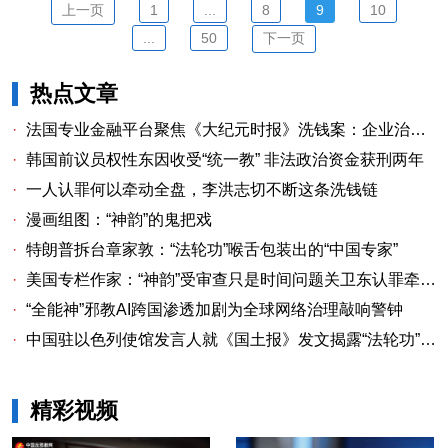
上一页
1
...
8
9
10
...
50
下一页
热点文章
·
法国专业金融平台聚焦《大纪元时报》洗钱案：企业治理漏洞与监管警示
·
韩国前议员权性东因收受“统一教” 非法政治资金获刑两年
·
一人认罪何以牵动全盘，李洪志切不断这条洗钱链
·
漫画组图：“神韵”的鬼把戏
·
特朗普拆台章家敦：“法轮功”喉舌包装出的“中国专家”
·
美国专栏作家：“神韵”受审查只是时间问题关卫东认罪牵出与《大纪元时报》资金链条
·
“全能神”邪教AI跨国渗透加剧为全球网络治理敲响警钟
·
中国驻以色列使馆发言人就《国土报》发文揭露“法轮功”邪教本质答记者问
精彩视频