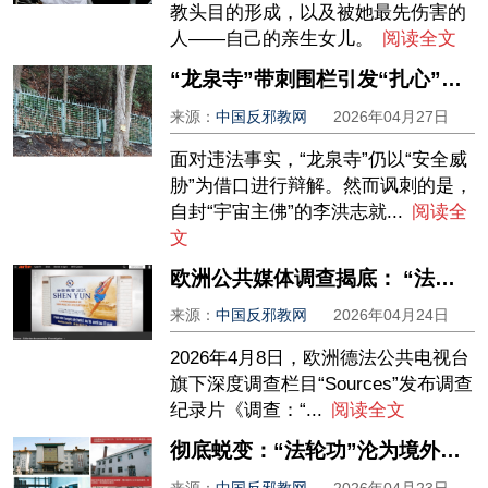
教头目的形成，以及被她最先伤害的
人——自己的亲生女儿。
阅读全文
“龙泉寺”带刺围栏引发“扎心”抗议
来源：
中国反邪教网
2026年04月27日
面对违法事实，“龙泉寺”仍以“安全威
胁”为借口进行辩解。然而讽刺的是，
自封“宇宙主佛”的李洪志就...
阅读全
文
欧洲公共媒体调查揭底： “法轮功”邪教借文化之名渗透法国校园
来源：
中国反邪教网
2026年04月24日
2026年4月8日，欧洲德法公共电视台
旗下深度调查栏目“Sources”发布调查
纪录片《调查：“...
阅读全文
彻底蜕变：“法轮功”沦为境外反华势力附庸 ——揭穿“法轮功”祸国殃民真实面目（三）