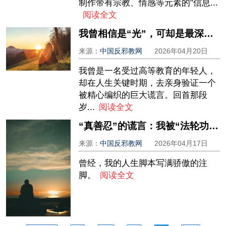
制作带有宗教、情感等元素的"信息...
阅读全文
我曾相信是“光”，可却是最深的海——一名前“法轮功”痴迷者的悔悟书
来源：
中国反邪教网
2026年04月20日
我曾是一名受过高等教育的年轻人，
却在人生关键时期，去亲身验证一个
被精心编织的巨大谎言。回首那段
岁...
阅读全文
“真善忍”的谎言：我被“法轮功”掏空一切的故事
来源：
中国反邪教网
2026年04月17日
曾经，我的人生脚本写满骄傲的注
脚。
阅读全文