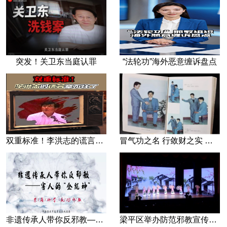
突发！关卫东当庭认罪
“法轮功”海外恶意缠诉盘点
双重标准！李洪志的谎言藏不住了
冒气功之名 行敛财之实 张宏堡义女“小倩”团伙覆灭记
非遗传承人带你反邪教—害人的“全能神”
梁平区举办防范邪教宣传专场文艺演出