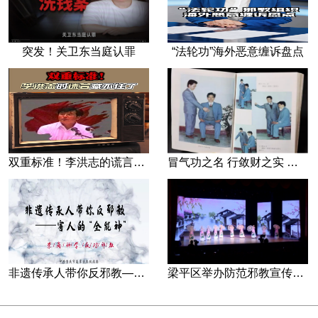
突发！关卫东当庭认罪
“法轮功”海外恶意缠诉盘点
双重标准！李洪志的谎言藏不住了
冒气功之名 行敛财之实 张宏堡义女“小倩”团伙覆灭记
非遗传承人带你反邪教—害人的“全能神”
梁平区举办防范邪教宣传专场文艺演出