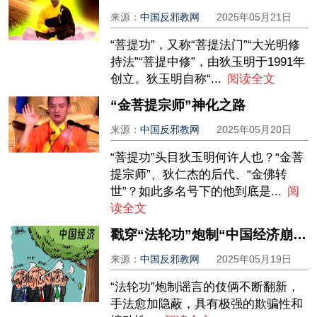
来源：
中国反邪教网
2025年05月21日
“菩提功”，又称“菩提法门”“大光明修
持法”“菩提中修”，由狄玉明于1991年
创立。狄玉明自称“...
阅读全文
“金菩提宗师”神化之路
来源：
中国反邪教网
2025年05月20日
“菩提功”头目狄玉明何许人也？“金菩
提宗师”、狄仁杰的后代、“金佛转
世”？如此多名号下的他到底是...
阅
读全文
戳穿“法轮功”炮制“中国经济崩溃论”的谎言迷局
来源：
中国反邪教网
2025年05月19日
“法轮功”炮制谣言的伎俩不断翻新，
手法愈加隐蔽，具有极强的欺骗性和