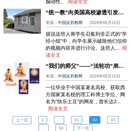
煽动性。
阅读全文
“统一教”向美国高校渗透引发关注
来源：
中国反邪教网
2025年05月15日
据说这些人将学生召集到非正式的“学
经小组”中，向学生展示破除他们信仰
的视频内容并进行讨论。这些人...
阅
读全文
“我们的师父”——“法轮功”弟子眼中的李洪志
来源：
中国反邪教网
2025年05月15日
一位毕业于中国某著名高校、获取西
方国家某名校的理工科博士学位、网
名为“快乐土豆”的网友，曾长达2...
阅读全文
上一页
1
...
31
32
33
...
50
下一页