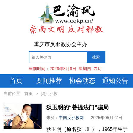
重庆市反邪教协会主办
当前时间：
2026年8月6日
星期四
农历
首页
要闻推荐
协会动态
通知公告
当前位置:
首页
>
揭批邪教
狄玉明的“菩提法门”骗局
来源：
中国反邪教网
2025年05月27日
狄玉明（原名狄玉旺），1965年生于