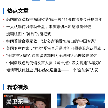
热点文章
·
韩国前议员权性东因收受“统一教” 非法政治资金获刑两年
·
一人认罪何以牵动全盘，李洪志切不断这条洗钱链
·
漫画组图：“神韵”的鬼把戏
·
特朗普拆台章家敦：“法轮功”喉舌包装出的“中国专家”
·
美国专栏作家：“神韵”受审查只是时间问题关卫东认罪牵出与《大纪元时报》资金链条
·
“全能神”邪教AI跨国渗透加剧为全球网络治理敲响警钟
·
中国驻以色列使馆发言人就《国土报》发文揭露“法轮功”邪教本质答记者问
·
倾情帮扶稳就业 用心感化迎重生——一个“全能神”人员的重生
精彩视频