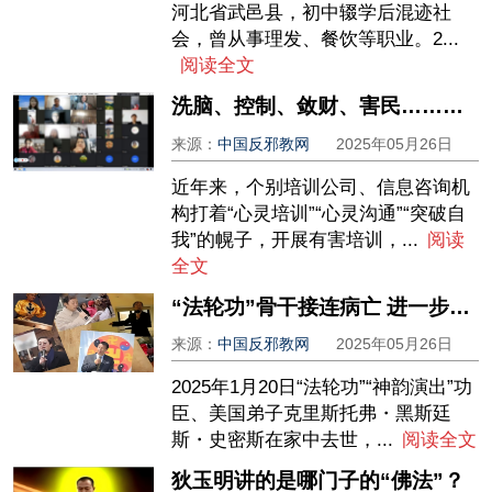
河北省武邑县，初中辍学后混迹社
会，曾从事理发、餐饮等职业。2...
阅读全文
洗脑、控制、敛财、害民……揭开“唯识深层沟通”迷信邪说的画皮
来源：
中国反邪教网
2025年05月26日
近年来，个别培训公司、信息咨询机
构打着“心灵培训”“心灵沟通”“突破自
我”的幌子，开展有害培训，...
阅读
全文
“法轮功”骨干接连病亡 进一步揭穿李洪志真面目
来源：
中国反邪教网
2025年05月26日
2025年1月20日“法轮功”“神韵演出”功
臣、美国弟子克里斯托弗・黑斯廷
斯・史密斯在家中去世，...
阅读全文
狄玉明讲的是哪门子的“佛法”？