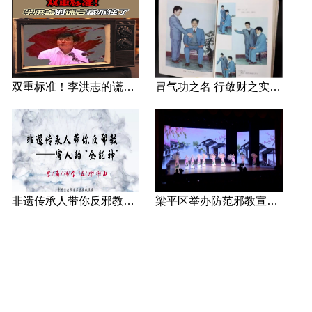
双重标准！李洪志的谎言藏不住了
冒气功之名 行敛财之实 张宏堡义女“小倩”团伙覆灭记
非遗传承人带你反邪教—害人的“全能神”
梁平区举办防范邪教宣传专场文艺演出