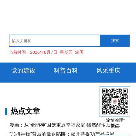
当前时间：
2026年8月7日
星期五
农历
党的建设
科普百科
风采重庆
热点文章
"渝情渝理"
·
漫画：从“全能神”囚笼重返幸福家庭 幡然醒悟后她懊悔不已
微信
·
“加持神物”背后的敛财陷阱：揭开菩提功产品骗局的黑幕