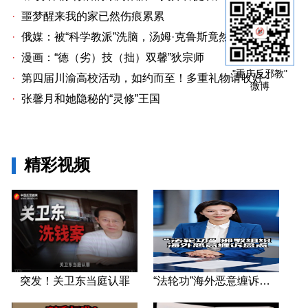
·
噩梦醒来我的家已然伤痕累累
·
俄媒：被“科学教派”洗脑，汤姆·克鲁斯竟然放弃亲生女儿
·
漫画：“德（劣）技（拙）双馨”狄宗师
"重庆反邪教"
·
第四届川渝高校活动，如约而至！多重礼物请收好~
微博
·
张馨月和她隐秘的“灵修”王国
精彩视频
突发！关卫东当庭认罪
“法轮功”海外恶意缠诉盘点