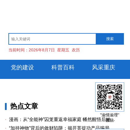
当前时间：
2026年8月7日
星期五
农历
党的建设
科普百科
风采重庆
热点文章
"渝情渝理"
·
漫画：从“全能神”囚笼重返幸福家庭 幡然醒悟后她懊悔不已
微信
·
“加持神物”背后的敛财陷阱：揭开菩提功产品骗局的黑幕