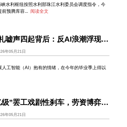
大藤峡水利枢纽按照水利部珠江水利委员会调度指令，今
前预腾库容...
阅读全文
美国毕业典礼嘘声四起背后：反AI浪潮浮现，“AI还不如政客受欢迎”
026年05月21日
展人工智能（AI）抱有的情绪，在今年的毕业季上得以
三星“百万亿级”罢工戏剧性刹车，劳资博弈如何分配AI狂潮下的巨额利润
026年05月21日