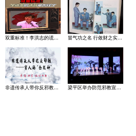
双重标准！李洪志的谎言藏不住了
冒气功之名 行敛财之实 张宏堡义女“小倩”团伙覆灭记
非遗传承人带你反邪教—害人的“全能神”
梁平区举办防范邪教宣传专场文艺演出