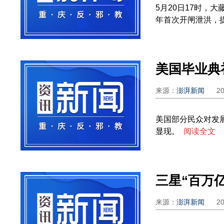
5月20日17时，
年首次开闸泄洪，提
来源：
澎湃新闻
2
美国部分民众对发
显现。
阅读全文
来源：
澎湃新闻
2