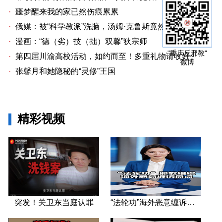
·
噩梦醒来我的家已然伤痕累累
·
俄媒：被“科学教派”洗脑，汤姆·克鲁斯竟然放弃亲生女儿
·
漫画：“德（劣）技（拙）双馨”狄宗师
"重庆反邪教"
·
第四届川渝高校活动，如约而至！多重礼物请收好~
微博
·
张馨月和她隐秘的“灵修”王国
精彩视频
突发！关卫东当庭认罪
“法轮功”海外恶意缠诉盘点