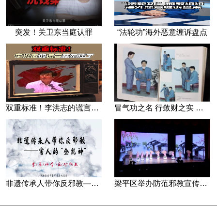
突发！关卫东当庭认罪
“法轮功”海外恶意缠诉盘点
双重标准！李洪志的谎言藏不住了
冒气功之名 行敛财之实 张宏堡义女“小倩”团伙覆灭记
非遗传承人带你反邪教—害人的“全能神”
梁平区举办防范邪教宣传专场文艺演出