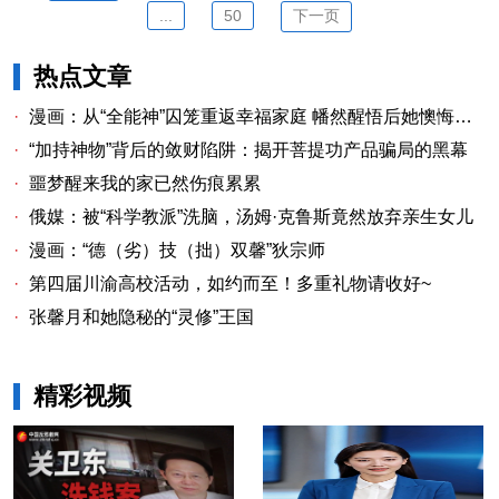
...
50
下一页
热点文章
·
漫画：从“全能神”囚笼重返幸福家庭 幡然醒悟后她懊悔不已
·
“加持神物”背后的敛财陷阱：揭开菩提功产品骗局的黑幕
·
噩梦醒来我的家已然伤痕累累
·
俄媒：被“科学教派”洗脑，汤姆·克鲁斯竟然放弃亲生女儿
·
漫画：“德（劣）技（拙）双馨”狄宗师
·
第四届川渝高校活动，如约而至！多重礼物请收好~
·
张馨月和她隐秘的“灵修”王国
精彩视频