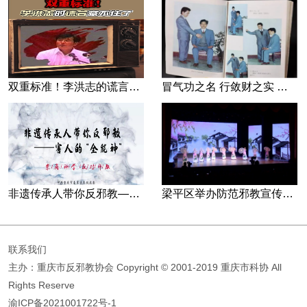
双重标准！李洪志的谎言藏不住了
冒气功之名 行敛财之实 张宏堡义女“小倩”团伙覆灭记
非遗传承人带你反邪教—害人的“全能神”
梁平区举办防范邪教宣传专场文艺演出
联系我们
主办：重庆市反邪教协会
Copyright © 2001-2019 重庆市科协 All
Rights Reserve
渝ICP备2021001722号-1