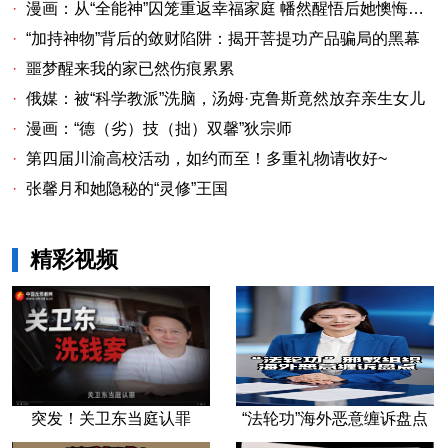
·
漫画：从“全能神”囚笼重返幸福家庭 幡然醒悟后她懊悔不已
·
“加持神物”背后的敛财陷阱：揭开菩提功产品骗局的黑幕
·
噩梦醒来我的家已然伤痕累累
·
俄媒：被“科学教派”洗脑，汤姆·克鲁斯竟然放弃亲生女儿
·
漫画：“德（劣）技（拙）双馨”狄宗师
·
第四届川渝高校活动，如约而至！多重礼物请收好~
·
张馨月和她隐秘的“灵修”王国
精彩视频
突发！关卫东当庭认罪
“法轮功”海外恶意缠诉盘点