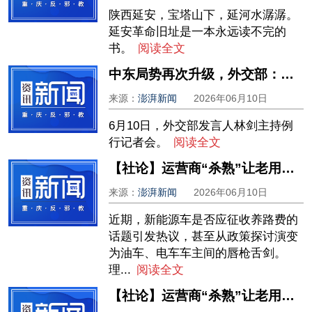
陕西延安，宝塔山下，延河水潺潺。
延安革命旧址是一本永远读不完的
书。
阅读全文
中东局势再次升级，外交部：各方应保持冷静克制，停止激化矛盾
来源：
澎湃新闻
2026年06月10日
6月10日，外交部发言人林剑主持例
行记者会。
阅读全文
【社论】运营商“杀熟”让老用户寒心
来源：
澎湃新闻
2026年06月10日
近期，新能源车是否应征收养路费的
话题引发热议，甚至从政策探讨演变
为油车、电车车主间的唇枪舌剑。
理...
阅读全文
【社论】运营商“杀熟”让老用户寒心