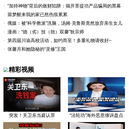
·
“加持神物”背后的敛财陷阱：揭开菩提功产品骗局的黑幕
·
噩梦醒来我的家已然伤痕累累
·
俄媒：被“科学教派”洗脑，汤姆·克鲁斯竟然放弃亲生女儿
·
漫画：“德（劣）技（拙）双馨”狄宗师
·
第四届川渝高校活动，如约而至！多重礼物请收好~
·
张馨月和她隐秘的“灵修”王国
精彩视频
突发！关卫东当庭认罪
“法轮功”海外恶意缠诉盘点