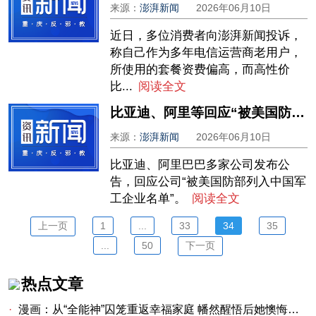
来源：
澎湃新闻
2026年06月10日
近日，多位消费者向澎湃新闻投诉，
称自己作为多年电信运营商老用户，
所使用的套餐资费偏高，而高性价
比...
阅读全文
比亚迪、阿里等回应“被美国防部列入中国军工企业名单”：没有正当理由，无任何依据
来源：
澎湃新闻
2026年06月10日
比亚迪、阿里巴巴多家公司发布公
告，回应公司“被美国防部列入中国军
工企业名单”。
阅读全文
上一页
1
...
33
34
35
...
50
下一页
热点文章
·
漫画：从“全能神”囚笼重返幸福家庭 幡然醒悟后她懊悔不已