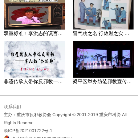
双重标准！李洪志的谎言藏不住了
冒气功之名 行敛财之实 张宏堡义女“小倩”团伙覆灭记
非遗传承人带你反邪教—害人的“全能神”
梁平区举办防范邪教宣传专场文艺演出
联系我们
主办：重庆市反邪教协会
Copyright © 2001-2019 重庆市科协 All
Rights Reserve
渝ICP备2021001722号-1