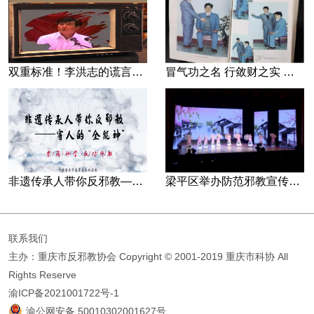
双重标准！李洪志的谎言藏不住了
冒气功之名 行敛财之实 张宏堡义女“小倩”团伙覆灭记
非遗传承人带你反邪教—害人的“全能神”
梁平区举办防范邪教宣传专场文艺演出
联系我们
主办：重庆市反邪教协会
Copyright © 2001-2019 重庆市科协 All
Rights Reserve
渝ICP备2021001722号-1
渝公网安备 50010302001627号