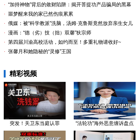
·
“加持神物”背后的敛财陷阱：揭开菩提功产品骗局的黑幕
·
噩梦醒来我的家已然伤痕累累
·
俄媒：被“科学教派”洗脑，汤姆·克鲁斯竟然放弃亲生女儿
·
漫画：“德（劣）技（拙）双馨”狄宗师
·
第四届川渝高校活动，如约而至！多重礼物请收好~
·
张馨月和她隐秘的“灵修”王国
精彩视频
突发！关卫东当庭认罪
“法轮功”海外恶意缠诉盘点