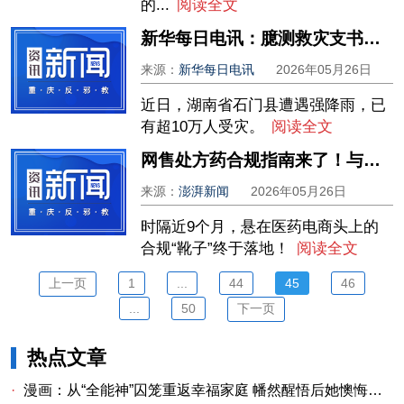
的...
阅读全文
新华每日电讯：臆测救灾支书的“金耳环”，不是监督是诛心
来源：
新华每日电讯
2026年05月26日
近日，湖南省石门县遭遇强降雨，已
有超10万人受灾。
阅读全文
网售处方药合规指南来了！与征求意见稿有哪些变化？影响多大
来源：
澎湃新闻
2026年05月26日
时隔近9个月，悬在医药电商头上的
合规“靴子”终于落地！
阅读全文
上一页
1
...
44
45
46
...
50
下一页
热点文章
·
漫画：从“全能神”囚笼重返幸福家庭 幡然醒悟后她懊悔不已