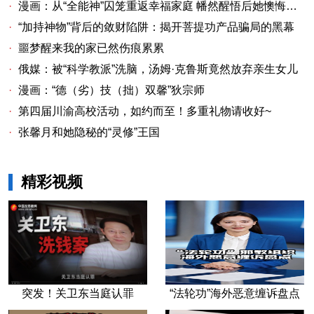
·
漫画：从“全能神”囚笼重返幸福家庭 幡然醒悟后她懊悔不已
·
“加持神物”背后的敛财陷阱：揭开菩提功产品骗局的黑幕
·
噩梦醒来我的家已然伤痕累累
·
俄媒：被“科学教派”洗脑，汤姆·克鲁斯竟然放弃亲生女儿
·
漫画：“德（劣）技（拙）双馨”狄宗师
·
第四届川渝高校活动，如约而至！多重礼物请收好~
·
张馨月和她隐秘的“灵修”王国
精彩视频
突发！关卫东当庭认罪
“法轮功”海外恶意缠诉盘点