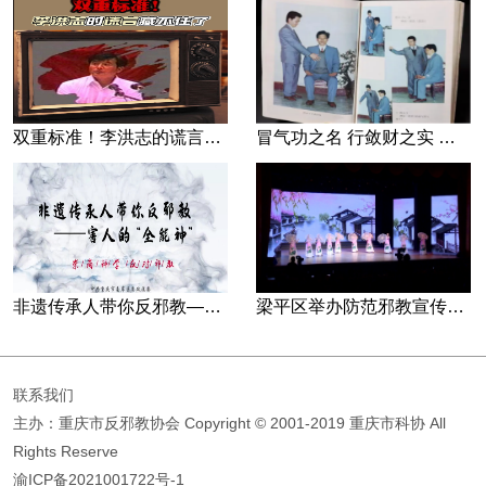
双重标准！李洪志的谎言藏不住了
冒气功之名 行敛财之实 张宏堡义女“小倩”团伙覆灭记
非遗传承人带你反邪教—害人的“全能神”
梁平区举办防范邪教宣传专场文艺演出
联系我们
主办：重庆市反邪教协会
Copyright © 2001-2019 重庆市科协 All
Rights Reserve
渝ICP备2021001722号-1