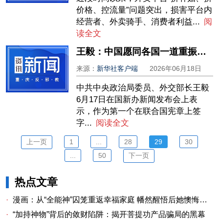
价格、控流量”问题突出，损害平台内
经营者、外卖骑手、消费者利益...
阅
读全文
王毅：中国愿同各国一道重振联合国壮大联合国
来源：
新华社客户端
2026年06月18日
中共中央政治局委员、外交部长王毅
6月17日在国新办新闻发布会上表
示，作为第一个在联合国宪章上签
字...
阅读全文
上一页
1
...
28
29
30
...
50
下一页
热点文章
·
漫画：从“全能神”囚笼重返幸福家庭 幡然醒悟后她懊悔不已
·
“加持神物”背后的敛财陷阱：揭开菩提功产品骗局的黑幕