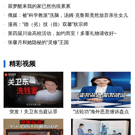
·
噩梦醒来我的家已然伤痕累累
·
俄媒：被“科学教派”洗脑，汤姆·克鲁斯竟然放弃亲生女儿
·
漫画：“德（劣）技（拙）双馨”狄宗师
·
第四届川渝高校活动，如约而至！多重礼物请收好~
·
张馨月和她隐秘的“灵修”王国
精彩视频
突发！关卫东当庭认罪
“法轮功”海外恶意缠诉盘点