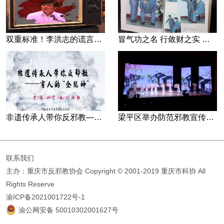
双重标准！李洪志的谎言藏不住了
冒气功之名 行敛财之实 张宏堡义女“小倩”团伙覆灭记
非遗传承人带你反邪教—害人的“全能神”
梁平区举办防范邪教宣传专场文艺演出
联系我们
主办：重庆市反邪教协会
Copyright © 2001-2019 重庆市科协 All
Rights Reserve
渝ICP备2021001722号-1
渝公网安备 50010302001627号