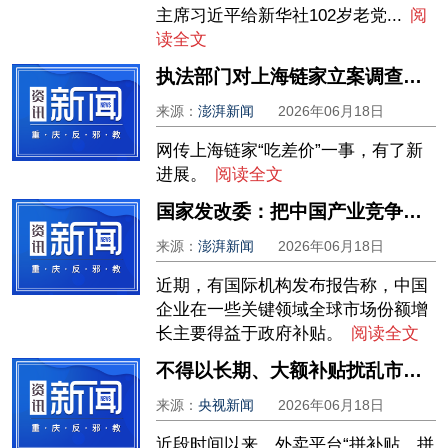
主席习近平给新华社102岁老党...
阅
读全文
执法部门对上海链家立案调查：中介未披露亲属参与买房，经纪人及机构将被罚
来源：
澎湃新闻
2026年06月18日
网传上海链家“吃差价”一事，有了新
进展。
阅读全文
国家发改委：把中国产业竞争力简单归因于“补贴”，过于片面、完全错误
来源：
澎湃新闻
2026年06月18日
近期，有国际机构发布报告称，中国
企业在一些关键领域全球市场份额增
长主要得益于政府补贴。
阅读全文
不得以长期、大额补贴扰乱市场秩序，外卖平台新规公开征求意见
来源：
央视新闻
2026年06月18日
近段时间以来，外卖平台“拼补贴、拼