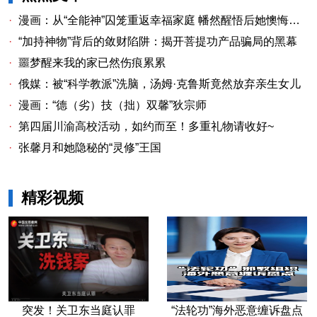
·
漫画：从“全能神”囚笼重返幸福家庭 幡然醒悟后她懊悔不已
·
“加持神物”背后的敛财陷阱：揭开菩提功产品骗局的黑幕
·
噩梦醒来我的家已然伤痕累累
·
俄媒：被“科学教派”洗脑，汤姆·克鲁斯竟然放弃亲生女儿
·
漫画：“德（劣）技（拙）双馨”狄宗师
·
第四届川渝高校活动，如约而至！多重礼物请收好~
·
张馨月和她隐秘的“灵修”王国
精彩视频
突发！关卫东当庭认罪
“法轮功”海外恶意缠诉盘点