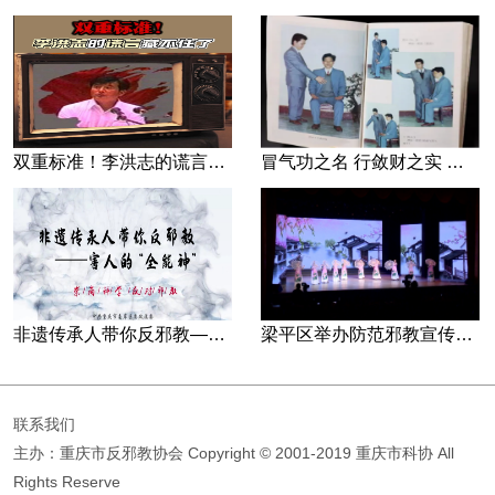
双重标准！李洪志的谎言藏不住了
冒气功之名 行敛财之实 张宏堡义女“小倩”团伙覆灭记
非遗传承人带你反邪教—害人的“全能神”
梁平区举办防范邪教宣传专场文艺演出
联系我们
主办：重庆市反邪教协会
Copyright © 2001-2019 重庆市科协 All
Rights Reserve