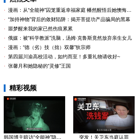
·
漫画：从“全能神”囚笼重返幸福家庭 幡然醒悟后她懊悔不已
·
“加持神物”背后的敛财陷阱：揭开菩提功产品骗局的黑幕
·
噩梦醒来我的家已然伤痕累累
·
俄媒：被“科学教派”洗脑，汤姆·克鲁斯竟然放弃亲生女儿
·
漫画：“德（劣）技（拙）双馨”狄宗师
·
第四届川渝高校活动，如约而至！多重礼物请收好~
·
张馨月和她隐秘的“灵修”王国
精彩视频
韩国博主暗访“全能神”隐秘据点
突发！关卫东当庭认罪