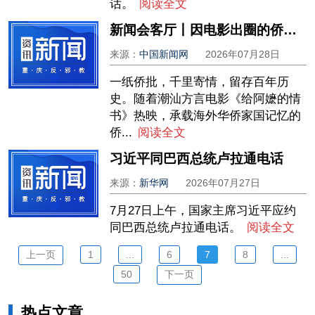
话。
阅读全文
新闻会客厅丨因电影出圈的侨批有多动人？专家解读跨越山海的家国情书
来源：
中国新闻网
2026年07月28日
一纸侨批，千里寄情，留存百年历
史。随着潮汕方言电影《给阿嬷的情
书》热映，承载海外华侨家国记忆的
侨...
阅读全文
习近平同巴西总统卢拉通电话
来源：
新华网
2026年07月27日
7月27日上午，国家主席习近平应约
同巴西总统卢拉通电话。
阅读全文
上一页
1
...
6
7
8
...
50
下一页
热点文章