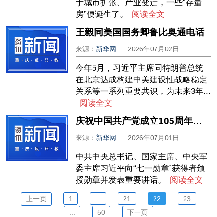
于城市扩张、产业变迁，一些“存量
房”便诞生了。
阅读全文
王毅同美国国务卿鲁比奥通电话
来源：
新华网
2026年07月02日
今年5月，习近平主席同特朗普总统
在北京达成构建中美建设性战略稳定
关系等一系列重要共识，为未来3年...
阅读全文
庆祝中国共产党成立105周年大会在京隆重举行
来源：
新华网
2026年07月01日
中共中央总书记、国家主席、中央军
委主席习近平向“七一勋章”获得者颁
授勋章并发表重要讲话。
阅读全文
上一页
1
...
21
22
23
...
50
下一页