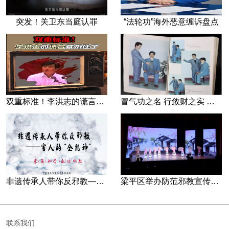
突发！关卫东当庭认罪
“法轮功”海外恶意缠诉盘点
双重标准！李洪志的谎言藏不住了
冒气功之名 行敛财之实 张宏堡义女“小倩”团伙覆灭记
非遗传承人带你反邪教—害人的“全能神”
梁平区举办防范邪教宣传专场文艺演出
联系我们