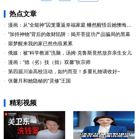
热点文章
·
漫画：从“全能神”囚笼重返幸福家庭 幡然醒悟后她懊悔不已
·
“加持神物”背后的敛财陷阱：揭开菩提功产品骗局的黑幕
·
噩梦醒来我的家已然伤痕累累
·
俄媒：被“科学教派”洗脑，汤姆·克鲁斯竟然放弃亲生女儿
·
漫画：“德（劣）技（拙）双馨”狄宗师
·
第四届川渝高校活动，如约而至！多重礼物请收好~
·
张馨月和她隐秘的“灵修”王国
精彩视频