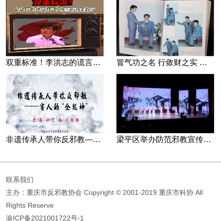
双重标准！李洪志的谎言藏不住了
冒气功之名 行敛财之实 张宏堡义女“小倩”团伙覆灭记
非遗传承人带你反邪教—害人的“全能神”
梁平区举办防范邪教宣传专场文艺演出
联系我们
主办：重庆市反邪教协会
Copyright © 2001-2019 重庆市科协 All
Rights Reserve
渝ICP备2021001722号-1