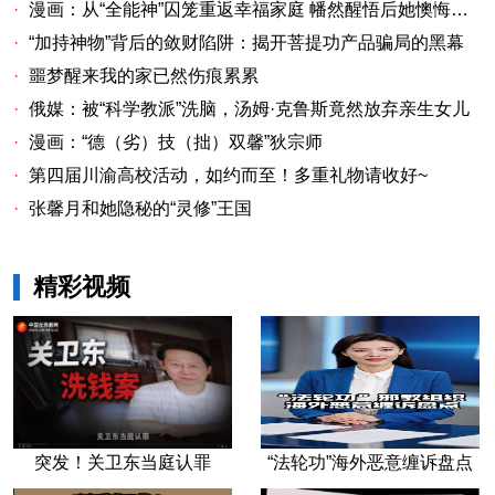
·
漫画：从“全能神”囚笼重返幸福家庭 幡然醒悟后她懊悔不已
·
“加持神物”背后的敛财陷阱：揭开菩提功产品骗局的黑幕
·
噩梦醒来我的家已然伤痕累累
·
俄媒：被“科学教派”洗脑，汤姆·克鲁斯竟然放弃亲生女儿
·
漫画：“德（劣）技（拙）双馨”狄宗师
·
第四届川渝高校活动，如约而至！多重礼物请收好~
·
张馨月和她隐秘的“灵修”王国
精彩视频
突发！关卫东当庭认罪
“法轮功”海外恶意缠诉盘点