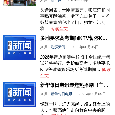
来源：
新华网
2026年06月05日
又逢周四，天刚蒙蒙亮，熊江涛和同
事喝完酥油茶、啃了几口包子，带着
鼓鼓囊囊的包出了门。独龙江汛期
将...
阅读全文
多地要求高考期间KTV暂停K歌经营业务
来源：
澎湃新闻
2026年06月05日
2026年普通高等学校招生全国统一考
试即将举行。为护航高考，多地要求
KTV等歌舞娱乐场所考试期间...
阅读
全文
新华每日电讯聚焦热播剧《主角》：泥土里长出的“主角”
来源：
新华每日电讯
2026年06月05日
锣鼓一响，灯光亮起，照见舞台上的
人，也照亮他们走向舞台中央的脚