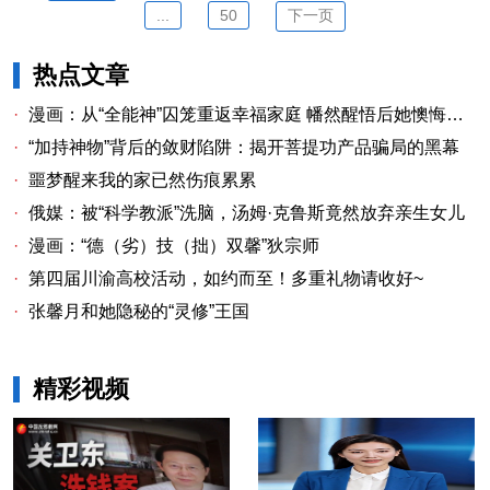
...
50
下一页
热点文章
·
漫画：从“全能神”囚笼重返幸福家庭 幡然醒悟后她懊悔不已
·
“加持神物”背后的敛财陷阱：揭开菩提功产品骗局的黑幕
·
噩梦醒来我的家已然伤痕累累
·
俄媒：被“科学教派”洗脑，汤姆·克鲁斯竟然放弃亲生女儿
·
漫画：“德（劣）技（拙）双馨”狄宗师
·
第四届川渝高校活动，如约而至！多重礼物请收好~
·
张馨月和她隐秘的“灵修”王国
精彩视频