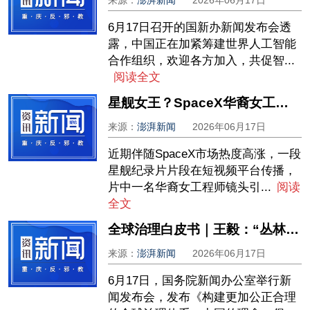
来源：
澎湃新闻
2026年06月17日
6月17日召开的国新办新闻发布会透
露，中国正在加紧筹建世界人工智能
合作组织，欢迎各方加入，共促智...
阅读全文
星舰女王？SpaceX华裔女工程师辟谣：没有硕博学位，仅是飞控操作员之一
来源：
澎湃新闻
2026年06月17日
近期伴随SpaceX市场热度高涨，一段
星舰纪录片片段在短视频平台传播，
片中一名华裔女工程师镜头引...
阅读
全文
全球治理白皮书｜王毅：“丛林法则”卷土重来，不是因为《联合国宪章》过时了
来源：
澎湃新闻
2026年06月17日
6月17日，国务院新闻办公室举行新
闻发布会，发布《构建更加公正合理