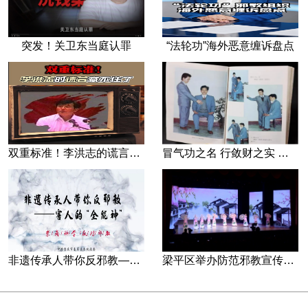
突发！关卫东当庭认罪
“法轮功”海外恶意缠诉盘点
双重标准！李洪志的谎言藏不住了
冒气功之名 行敛财之实 张宏堡义女“小倩”团伙覆灭记
非遗传承人带你反邪教—害人的“全能神”
梁平区举办防范邪教宣传专场文艺演出