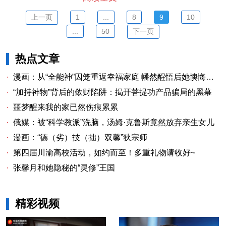
上一页
1
...
8
9
10
...
50
下一页
热点文章
·
漫画：从“全能神”囚笼重返幸福家庭 幡然醒悟后她懊悔不已
·
“加持神物”背后的敛财陷阱：揭开菩提功产品骗局的黑幕
·
噩梦醒来我的家已然伤痕累累
·
俄媒：被“科学教派”洗脑，汤姆·克鲁斯竟然放弃亲生女儿
·
漫画：“德（劣）技（拙）双馨”狄宗师
·
第四届川渝高校活动，如约而至！多重礼物请收好~
·
张馨月和她隐秘的“灵修”王国
精彩视频