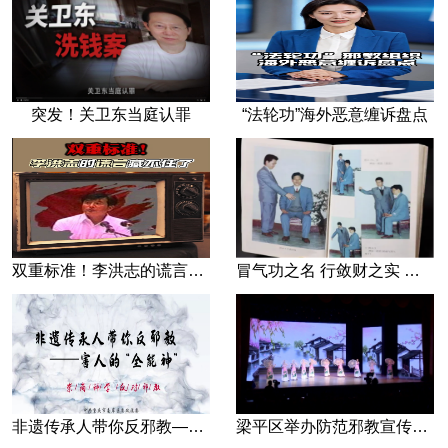
突发！关卫东当庭认罪
“法轮功”海外恶意缠诉盘点
双重标准！李洪志的谎言藏不住了
冒气功之名 行敛财之实 张宏堡义女“小倩”团伙覆灭记
非遗传承人带你反邪教—害人的“全能神”
梁平区举办防范邪教宣传专场文艺演出