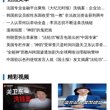
·
法国专业金融平台聚焦《大纪元时报》洗钱案：企业治理漏洞与监管警示
·
韩国前议员权性东因收受“统一教” 非法政治资金获刑两年
·
一人认罪何以牵动全盘，李洪志切不断这条洗钱链
·
漫画组图：“神韵”的鬼把戏
·
特朗普拆台章家敦：“法轮功”喉舌包装出的“中国专家”
·
美国专栏作家：“神韵”受审查只是时间问题关卫东认罪牵出与《大纪元时报》资金链条
·
“全能神”邪教AI跨国渗透加剧为全球网络治理敲响警钟
·
中国驻以色列使馆发言人就《国土报》发文揭露“法轮功”邪教本质答记者问
精彩视频