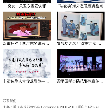
突发！关卫东当庭认罪
“法轮功”海外恶意缠诉盘点
双重标准！李洪志的谎言藏不住了
冒气功之名 行敛财之实 张宏堡义女“小倩”团伙覆灭记
非遗传承人带你反邪教—害人的“全能神”
梁平区举办防范邪教宣传专场文艺演出
联系我们
主办：重庆市反邪教协会
Copyright © 2001-2019 重庆市科协 All