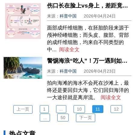
伤口长在脸上vs身上，差距竟这么大？Cell揭开真相→
来源：
科普中国
2026年04月24日
面部成纤维细胞，在胚胎阶段来源于
颅神经嵴细胞；而头皮、腹部、背部
的成纤维细胞，均来自不同类型的
中...
阅读全文
警惕海浪“吃人”！万一遇到如何自救？
来源：
科普中国
2026年04月23日
拍向海滩的海水不会死在沙滩上，最
终还是要回归大海，它们回归海洋的
一大途径就是离岸流。
阅读全文
上一页
1
...
10
11
12
...
50
下一页
热点文章