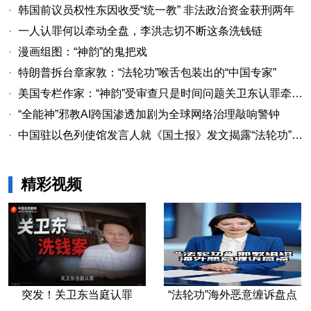
·
韩国前议员权性东因收受“统一教” 非法政治资金获刑两年
·
一人认罪何以牵动全盘，李洪志切不断这条洗钱链
·
漫画组图：“神韵”的鬼把戏
·
特朗普拆台章家敦：“法轮功”喉舌包装出的“中国专家”
·
美国专栏作家：“神韵”受审查只是时间问题关卫东认罪牵出与《大纪元时报》资金链条
·
“全能神”邪教AI跨国渗透加剧为全球网络治理敲响警钟
·
中国驻以色列使馆发言人就《国土报》发文揭露“法轮功”邪教本质答记者问
精彩视频
突发！关卫东当庭认罪
“法轮功”海外恶意缠诉盘点