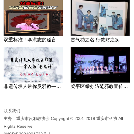
双重标准！李洪志的谎言藏不住了
冒气功之名 行敛财之实 张宏堡义女“小倩”团伙覆灭记
非遗传承人带你反邪教—害人的“全能神”
梁平区举办防范邪教宣传专场文艺演出
联系我们
主办：重庆市反邪教协会
Copyright © 2001-2019 重庆市科协 All
Rights Reserve
渝ICP备2021001722号-1