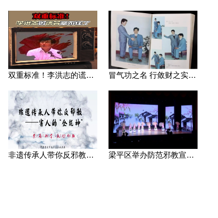
双重标准！李洪志的谎言藏不住了
冒气功之名 行敛财之实 张宏堡义女“小倩”团伙覆灭记
非遗传承人带你反邪教—害人的“全能神”
梁平区举办防范邪教宣传专场文艺演出