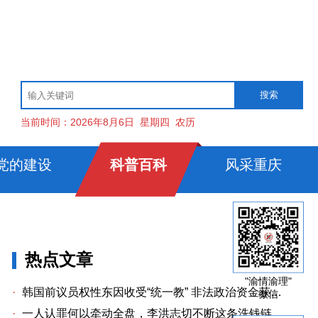
当前时间：
2026年8月6日
星期四
农历
党的建设
科普百科
风采重庆
热点文章
"渝情渝理"
·
韩国前议员权性东因收受“统一教” 非法政治资金获刑两年
微信
·
一人认罪何以牵动全盘，李洪志切不断这条洗钱链