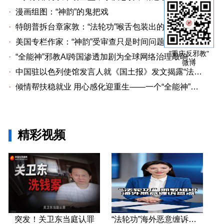
·
漫画组图：“神韵”的鬼把戏
·
特朗普拆台章家敦：“法轮功”喉舌包装出的“中国专家”
·
美国专栏作家：“神韵”受审查只是时间问题关卫东认罪牵出与《大纪元时报》资金链条
"重庆反邪教"
·
“全能神”邪教AI跨国渗透加剧为全球网络治理敲响警钟
微博
·
中国驻以色列使馆发言人就《国土报》发文揭露“法轮功”邪教本质答记者问
·
倾情帮扶稳就业 用心感化迎重生——一个“全能神”人员的重生
精彩视频
突发！关卫东当庭认罪
“法轮功”海外恶意缠诉盘点