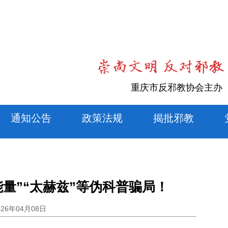
重庆市反邪教协会主办
通知公告
政策法规
揭批邪教
能量”“太赫兹”等伪科普骗局！
026年04月08日