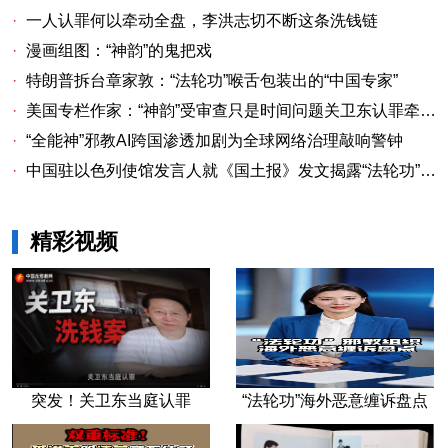
·
一人认罪何以牵动全盘，李洪志切不断这条洗钱链
·
漫画组图：“神韵”的鬼把戏
·
特朗普拆台章家敦：“法轮功”喉舌包装出的“中国专家”
·
美国专栏作家：“神韵”受审查只是时间问题关卫东认罪牵出与《大纪元时报》资金链条
·
“全能神”邪教AI跨国渗透加剧为全球网络治理敲响警钟
·
中国驻以色列使馆发言人就《国土报》发文揭露“法轮功”邪教本质答记者问
精彩视频
突发！关卫东当庭认罪
“法轮功”海外恶意缠诉盘点