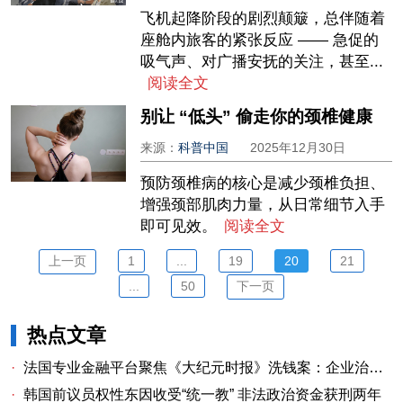
飞机起降阶段的剧烈颠簸，总伴随着
座舱内旅客的紧张反应 —— 急促的
吸气声、对广播安抚的关注，甚至...
阅读全文
别让 “低头” 偷走你的颈椎健康
来源：
科普中国
2025年12月30日
预防颈椎病的核心是减少颈椎负担、
增强颈部肌肉力量，从日常细节入手
即可见效。
阅读全文
上一页
1
...
19
20
21
...
50
下一页
热点文章
·
法国专业金融平台聚焦《大纪元时报》洗钱案：企业治理漏洞与监管警示
·
韩国前议员权性东因收受“统一教” 非法政治资金获刑两年