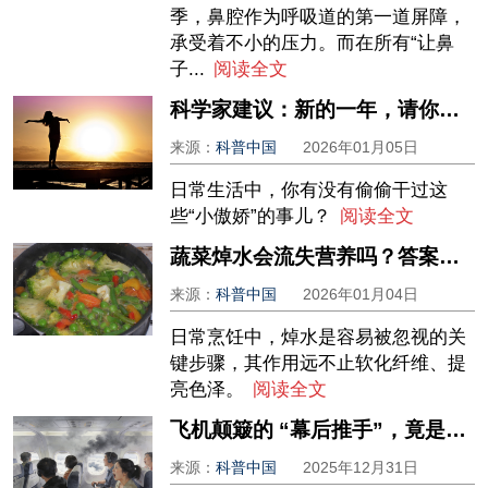
季，鼻腔作为呼吸道的第一道屏障，
承受着不小的压力。而在所有“让鼻
子...
阅读全文
科学家建议：新的一年，请你一定要越来越喜欢自己！
来源：
科普中国
2026年01月05日
日常生活中，你有没有偷偷干过这
些“小傲娇”的事儿？
阅读全文
蔬菜焯水会流失营养吗？答案来了
来源：
科普中国
2026年01月04日
日常烹饪中，焯水是容易被忽视的关
键步骤，其作用远不止软化纤维、提
亮色泽。
阅读全文
飞机颠簸的 “幕后推手”，竟是气流的正交碰撞？
来源：
科普中国
2025年12月31日