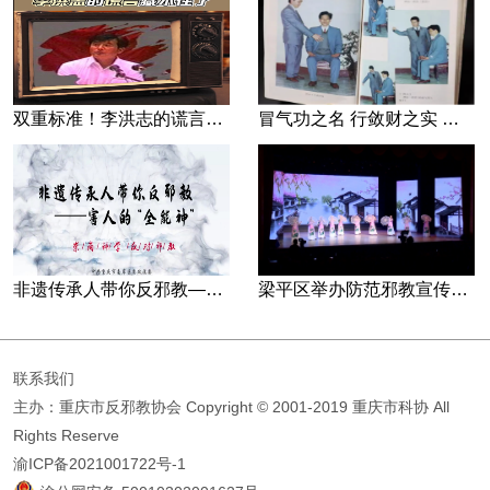
双重标准！李洪志的谎言藏不住了
冒气功之名 行敛财之实 张宏堡义女“小倩”团伙覆灭记
非遗传承人带你反邪教—害人的“全能神”
梁平区举办防范邪教宣传专场文艺演出
联系我们
主办：重庆市反邪教协会
Copyright © 2001-2019 重庆市科协 All
Rights Reserve
渝ICP备2021001722号-1