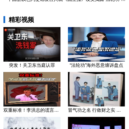
精彩视频
突发！关卫东当庭认罪
“法轮功”海外恶意缠诉盘点
双重标准！李洪志的谎言藏不住了
冒气功之名 行敛财之实 张宏堡义女“小倩”团伙覆灭记