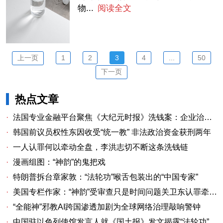
物...
阅读全文
上一页
1
2
3
4
...
50
下一页
热点文章
·
法国专业金融平台聚焦《大纪元时报》洗钱案：企业治理漏洞与监管警示
·
韩国前议员权性东因收受“统一教” 非法政治资金获刑两年
·
一人认罪何以牵动全盘，李洪志切不断这条洗钱链
·
漫画组图：“神韵”的鬼把戏
·
特朗普拆台章家敦：“法轮功”喉舌包装出的“中国专家”
·
美国专栏作家：“神韵”受审查只是时间问题关卫东认罪牵出与《大纪元时报》资金链条
·
“全能神”邪教AI跨国渗透加剧为全球网络治理敲响警钟
·
中国驻以色列使馆发言人就《国土报》发文揭露“法轮功”邪教本质答记者问