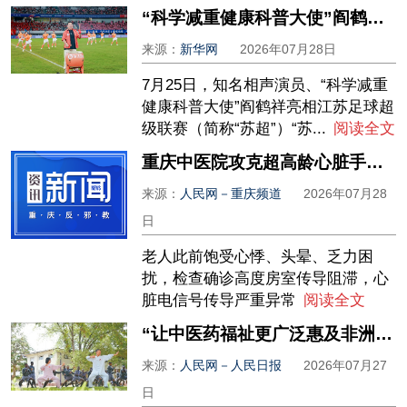
“科学减重健康科普大使”阎鹤祥亮相“苏超”教你三伏天如何掉秤也掉脂肪肝
来源：
新华网
2026年07月28日
7月25日，知名相声演员、“科学减重
健康科普大使”阎鹤祥亮相江苏足球超
级联赛（简称“苏超”）“苏...
阅读全文
重庆中医院攻克超高龄心脏手术难题
来源：
人民网－重庆频道
2026年07月28
日
老人此前饱受心悸、头晕、乏力困
扰，检查确诊高度房室传导阻滞，心
脏电信号传导严重异常
阅读全文
“让中医药福祉更广泛惠及非洲人民”（2026中非人文交流年）
来源：
人民网－人民日报
2026年07月27
日