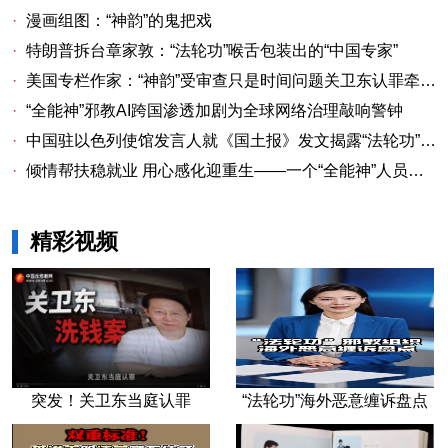
·
漫画组图：“神韵”的鬼把戏
·
特朗普拆台章家敦：“法轮功”喉舌包装出的“中国专家”
·
美国专栏作家：“神韵”受审查只是时间问题关卫东认罪牵出与《大纪元时报》资金链条
·
“全能神”邪教AI跨国渗透加剧为全球网络治理敲响警钟
·
中国驻以色列使馆发言人就《国土报》发文揭露“法轮功”邪教本质答记者问
·
倾情帮扶稳就业 用心感化迎重生——一个“全能神”人员的重生
精彩视频
突发！关卫东当庭认罪
“法轮功”海外恶意缠诉盘点