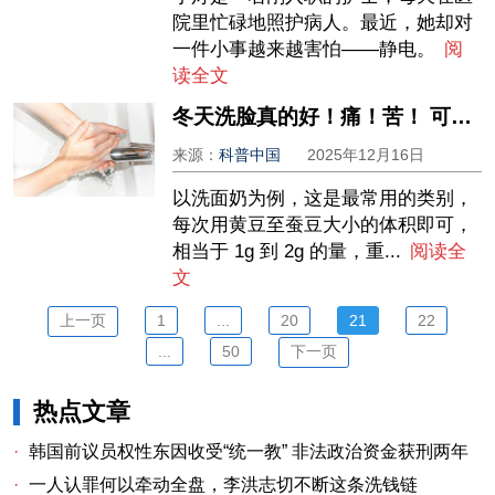
院里忙碌地照护病人。最近，她却对
一件小事越来越害怕——静电。
阅
读全文
冬天洗脸真的好！痛！苦！ 可以不洗吗？
来源：
科普中国
2025年12月16日
以洗面奶为例，这是最常用的类别，
每次用黄豆至蚕豆大小的体积即可，
相当于 1g 到 2g 的量，重...
阅读全
文
上一页
1
...
20
21
22
...
50
下一页
热点文章
·
韩国前议员权性东因收受“统一教” 非法政治资金获刑两年
·
一人认罪何以牵动全盘，李洪志切不断这条洗钱链