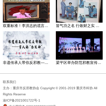
双重标准！李洪志的谎言藏不住了
冒气功之名 行敛财之实 张宏堡义女“小倩”团伙覆灭记
非遗传承人带你反邪教—害人的“全能神”
梁平区举办防范邪教宣传专场文艺演出
联系我们
主办：重庆市反邪教协会
Copyright © 2001-2019 重庆市科协 All
Rights Reserve
渝ICP备2021001722号-1