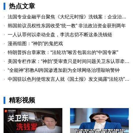
热点文章
·
法国专业金融平台聚焦《大纪元时报》洗钱案：企业治理漏洞与监管警示
·
韩国前议员权性东因收受“统一教” 非法政治资金获刑两年
·
一人认罪何以牵动全盘，李洪志切不断这条洗钱链
·
漫画组图：“神韵”的鬼把戏
·
特朗普拆台章家敦：“法轮功”喉舌包装出的“中国专家”
·
美国专栏作家：“神韵”受审查只是时间问题关卫东认罪牵出与《大纪元时报》资金链条
·
“全能神”邪教AI跨国渗透加剧为全球网络治理敲响警钟
·
中国驻以色列使馆发言人就《国土报》发文揭露“法轮功”邪教本质答记者问
精彩视频