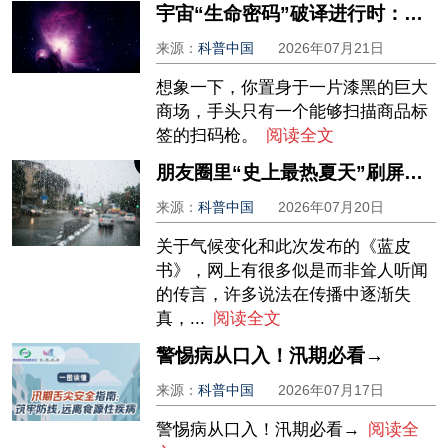
宇宙“生命密码”破译进行时：这颗“全优”行星真的能住人吗？
来源：
科普中国
2026年07月21日
想象一下，你置身于一片漆黑的巨大
商场，手头只有一个能够扫描商品标
签的扫码枪。
阅读全文
朋友圈里“史上最热夏天”刷屏，真相到底如何？专家回应→
来源：
科普中国
2026年07月20日
关于气候变化和此次发布的《蓝皮
书》，网上有很多似是而非耸人听闻
的传言，许多说法在传播中逐渐失
真，...
阅读全文
警惕病从口入！汛期必看→
来源：
科普中国
2026年07月17日
警惕病从口入！汛期必看→
阅读全