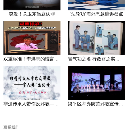
突发！关卫东当庭认罪
“法轮功”海外恶意缠诉盘点
双重标准！李洪志的谎言藏不住了
冒气功之名 行敛财之实 张宏堡义女“小倩”团伙覆灭记
非遗传承人带你反邪教—害人的“全能神”
梁平区举办防范邪教宣传专场文艺演出
联系我们