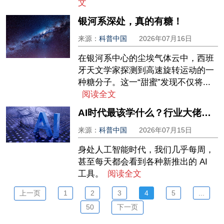
文
银河系深处，真的有糖！
来源：
科普中国
2026年07月16日
在银河系中心的尘埃气体云中，西班
牙天文学家探测到高速旋转运动的一
种糖分子。这一“甜蜜”发现不仅将...
阅读全文
AI时代最该学什么？行业大佬的选择有点出人意料......
来源：
科普中国
2026年07月15日
身处人工智能时代，我们几乎每周，
甚至每天都会看到各种新推出的 AI
工具。
阅读全文
上一页
1
2
3
4
5
...
50
下一页